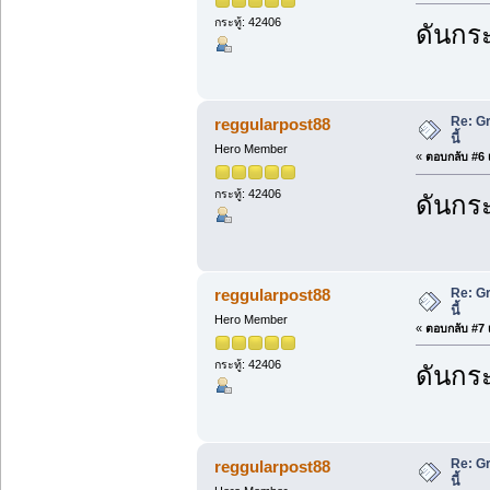
กระทู้: 42406
ดันกระ
Re: G
reggularpost88
นี้
Hero Member
«
ตอบกลับ #6 เ
กระทู้: 42406
ดันกระ
Re: G
reggularpost88
นี้
Hero Member
«
ตอบกลับ #7 เ
กระทู้: 42406
ดันกระ
Re: G
reggularpost88
นี้