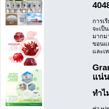
404
การเร
จะเป็
มากมา
ขอนแก่
และเห
Gra
แน่น
ทำไม
ช่วงป