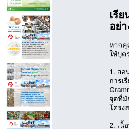
เรีย
อย่า
หากคุ
ให้บุต
1. สอ
การเรี
Gramm
จุดที่
โครงส
2. เนื้