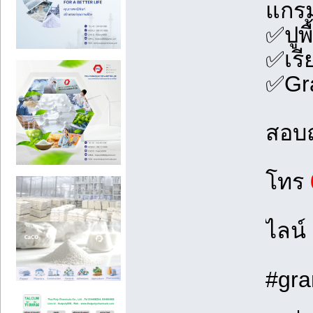
แกรมม
✅ปูพ
✅เรี
✅Gra
สอบถ
โทร
ไลน์ 
#gr