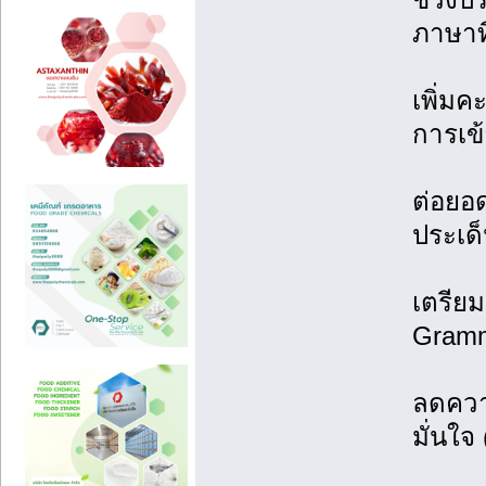
ภาษาที
เพิ่ม
การเข
ต่อยอ
ประเด็
เตรีย
Gramma
ลดความ
มั่นใจ