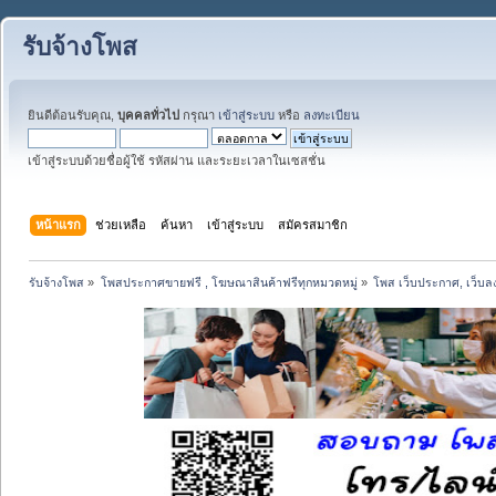
รับจ้างโพส
ยินดีต้อนรับคุณ,
บุคคลทั่วไป
กรุณา
เข้าสู่ระบบ
หรือ
ลงทะเบียน
เข้าสู่ระบบด้วยชื่อผู้ใช้ รหัสผ่าน และระยะเวลาในเซสชั่น
หน้าแรก
ช่วยเหลือ
ค้นหา
เข้าสู่ระบบ
สมัครสมาชิก
รับจ้างโพส
»
โพสประกาศขายฟรี , โฆษณาสินค้าฟรีทุกหมวดหมู่
»
โพส เว็บประกาศ, เว็บล