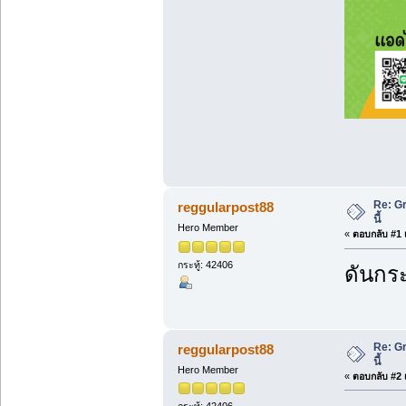
Re: G
reggularpost88
นี้
Hero Member
«
ตอบกลับ #1 เ
กระทู้: 42406
ดันกระ
Re: G
reggularpost88
นี้
Hero Member
«
ตอบกลับ #2 เ
กระทู้: 42406