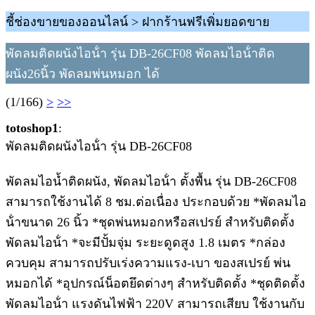
ชี้ช่องขายของออนไลน์ > ฝากร้านฟรีเพิ่มยอดขาย
พัดลมติดผนังไอน้ํา รุ่น DB-26CF08 พัดลมไอน้ําติด
ผนัง26นิ้ว พัดลมพ่นหมอก ได้
(1/166)
>
>>
totoshop1
:
พัดลมติดผนังไอน้ํา รุ่น DB-26CF08
พัดลมไอน้ำติดผนัง, พัดลมไอน้ํา ตั้งพื้น รุ่น DB-26CF08
สามารถใช้งานได้ 8 ชม.ต่อเนื่อง ประกอบด้วย *พัดลมไอ
น้ําขนาด 26 นิ้ว *ชุดพ่นหมอกหรือสเปรย์ สําหรับติดตั้ง
พัดลมไอน้ํา *จะมีปั้มจุ่ม ระยะดูดสูง 1.8 เมตร *กล่อง
ควบคุม สามารถปรับเร่งความแรง-เบา ของสเปรย์ พ่น
หมอกได้ *อุปกรณ์น็อตยึดต่างๆ สําหรับติดตั้ง *ชุดติดตั้ง
พัดลมไอน้ํา แรงดันไฟฟ้า 220V สามารถเสียบ ใช้งานกับ