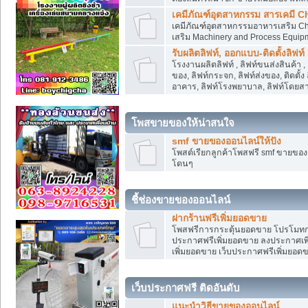
เคมีภัณฑ์อุตสาหกรรม สารเคมี C
เคมีภัณฑ์อุตสาหกรรมอาหารเสริม Che
เสริม Machinery and Process Equip
รับผลิตลิฟท์, ออกแบบ-ติดตั้งลิฟท์
โรงงานผลิตลิฟท์ , ลิฟท์ขนส่งสินค้า 
ของ, ลิฟท์กระจก, ลิฟท์ส่งของ, ติดตั้
อาคาร, ลิฟท์โรงพยาบาล, ลิฟท์โดยสาร
โพสขายของให้น่าสนใจ
smf ขายของออนไลน์ให้ปัง
โพสต์เรียกลูกค้าโพสฟรี smf ขายขอ
โดนๆ
ชี้ช่องขายของออนไลน์
ฝากร้านฟรีเพิ่มยอดขาย
โพสฟรีการกระตุ้นยอดขาย โปรโมทก
ประกาศฟรีเพิ่มยอดขาย ลงประกาศเพิ
เพิ่มยอดขาย เว็บประกาศฟรีเพิ่มยอด
เว็บประกาศฟรี ติดอันดับ
แนะนำวิธีขายของออนไลน์