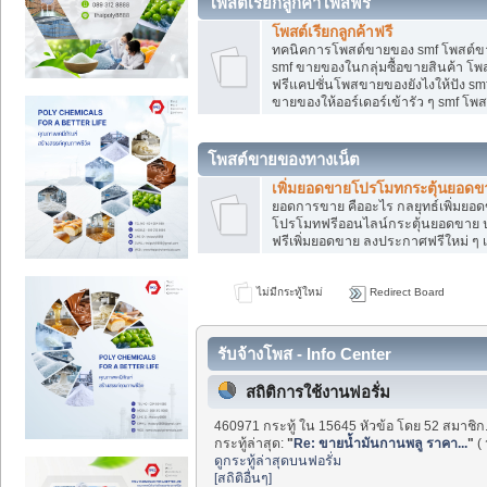
โพสต์เรียกลูกค้าโพสฟรี
โพสต์เรียกลูกค้าฟรี
ทคนิคการโพสต์ขายของ smf โพสต์ข
smf ขายของในกลุ่มซื้อขายสินค้า โ
ฟรีแคปชั่นโพสขายของยังไงให้ปัง smf
ขายของให้ออร์เดอร์เข้ารัว ๆ smf โพส
โพสต์ขายของทางเน็ต
เพิ่มยอดขายโปรโมทกระตุ้นยอดข
ยอดการขาย คืออะไร กลยุทธ์เพิ่มย
โปรโมทฟรีออนไลน์กระตุ้นยอดขาย ป
ฟรีเพิ่มยอดขาย ลงประกาศฟรีใหม่ ๆ เ
ไม่มีกระทู้ใหม่
Redirect Board
รับจ้างโพส - Info Center
สถิติการใช้งานฟอรั่ม
460971 กระทู้ ใน 15645 หัวข้อ โดย 52 สมาชิก
กระทู้ล่าสุด:
"
Re: ขายน้ำมันกานพลู ราคา...
"
(
ดูกระทู้ล่าสุดบนฟอรั่ม
[สถิติอื่นๆ]