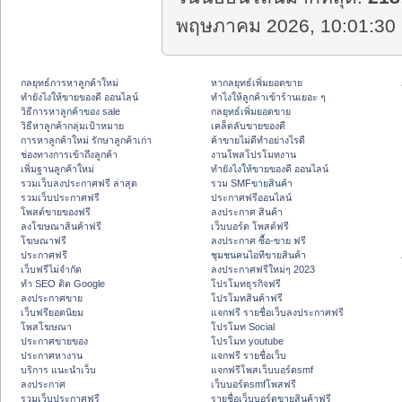
พฤษภาคม 2026, 10:01:30 
กลยุทธ์การหาลูกค้าใหม่
หากลยุทธ์เพิ่มยอดขาย
ทํายังไงให้ขายของดี ออนไลน์
ทําไงให้ลูกค้าเข้าร้านเยอะ ๆ
วิธีการหาลูกค้าของ sale
กลยุทธ์เพิ่มยอดขาย
วิธีหาลูกค้ากลุ่มเป้าหมาย
เคล็ดลับขายของดี
การหาลูกค้าใหม่ รักษาลูกค้าเก่า
ค้าขายไม่ดีทำอย่างไรดี
ช่องทางการเข้าถึงลูกค้า
งานโพสโปรโมทงาน
เพิ่มฐานลูกค้าใหม่
ทํายังไงให้ขายของดี ออนไลน์
รวมเว็บลงประกาศฟรี ล่าสุด
รวม SMFขายสินค้า
รวมเว็บประกาศฟรี
ประกาศฟรีออนไลน์
โพสต์ขายของฟรี
ลงประกาศ สินค้า
ลงโฆษณาสินค้าฟรี
เว็บบอร์ด โพสต์ฟรี
โฆษณาฟรี
ลงประกาศ ซื้อ-ขาย ฟรี
ประกาศฟรี
ชุมชนคนไอทีขายสินค้า
เว็บฟรีไม่จำกัด
ลงประกาศฟรีใหม่ๆ 2023
ทำ SEO ติด Google
โปรโมทธุรกิจฟรี
ลงประกาศขาย
โปรโมทสินค้าฟรี
เว็บฟรียอดนิยม
แจกฟรี รายชื่อเว็บลงประกาศฟรี
โพสโฆษณา
โปรโมท Social
ประกาศขายของ
โปรโมท youtube
ประกาศหางาน
แจกฟรี รายชื่อเว็บ
บริการ แนะนำเว็บ
แจกฟรีโพสเว็บบอร์ดsmf
ลงประกาศ
เว็บบอร์ดsmfโพสฟรี
รวมเว็บประกาศฟรี
รายชื่อเว็บบอร์ดขายสินค้าฟรี