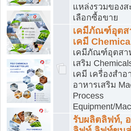
แหล่งรวมของส
เลือกซื้อขาย
เคมีภัณฑ์อุต
เคมี Chemica
เคมีภัณฑ์อุตส
เสริม Chemical
เคมี เครื่องสำอ
อาหารเสริม Ma
Process
Equipment/Mac
รับผลิตลิฟท์, 
ลิฟท์ ลิฟท์ขนส่