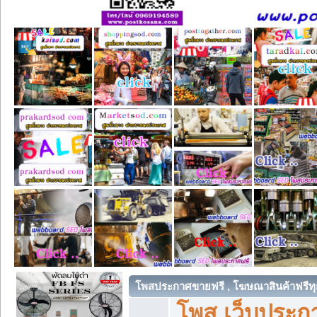
โพสประกาศขายฟรี , โฆษณาสินค้าฟรีทุ
โพส เว็บประกา