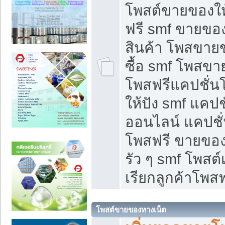
โพสต์ขายของใ
ฟรี smf ขายของ
สินค้า โพสขายข
ซื้อ smf โพสข
โพสฟรีแคปชั่น
ให้ปัง smf แคปช
ออนไลน์ แคปชั่
โพสฟรี ขายของใ
รัว ๆ smf โพสต์
เรียกลูกค้าโพสฟ
โพสต์ขายของทางเน็ต