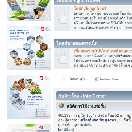
โพสต์เรียกลูกค้าโพสฟรี
โพสต์เรียกลูกค้าฟรี
ทคนิคการโพสต์ขายของ smf โพสต์ข
smf ขายของในกลุ่มซื้อขายสินค้า โ
ฟรีแคปชั่นโพสขายของยังไงให้ปัง smf
ขายของให้ออร์เดอร์เข้ารัว ๆ smf โพส
โพสต์ขายของทางเน็ต
เพิ่มยอดขายโปรโมทกระตุ้นยอดข
ยอดการขาย คืออะไร กลยุทธ์เพิ่มย
โปรโมทฟรีออนไลน์กระตุ้นยอดขาย ป
ฟรีเพิ่มยอดขาย ลงประกาศฟรีใหม่ ๆ เ
ไม่มีกระทู้ใหม่
Redirect Board
รับจ้างโพส - Info Center
สถิติการใช้งานฟอรั่ม
461233 กระทู้ ใน 15647 หัวข้อ โดย 52 สมาชิก
กระทู้ล่าสุด:
"
เครื่องดื่มธัญพืช สูตรพร...
"
(
วันนี้
ดูกระทู้ล่าสุดบนฟอรั่ม
[สถิติอื่นๆ]