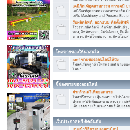
เคมีภัณฑ์อุตสาหกรรม สารเคมี C
เคมีภัณฑ์อุตสาหกรรมอาหารเสริม Che
เสริม Machinery and Process Equip
รับผลิตลิฟท์, ออกแบบ-ติดตั้งลิฟท์
โรงงานผลิตลิฟท์ , ลิฟท์ขนส่งสินค้า 
ของ, ลิฟท์กระจก, ลิฟท์ส่งของ, ติดตั้
อาคาร, ลิฟท์โรงพยาบาล, ลิฟท์โดยสาร
โพสขายของให้น่าสนใจ
smf ขายของออนไลน์ให้ปัง
โพสต์เรียกลูกค้าโพสฟรี smf ขายขอ
โดนๆ
ชี้ช่องขายของออนไลน์
ฝากร้านฟรีเพิ่มยอดขาย
โพสฟรีการกระตุ้นยอดขาย โปรโมทก
ประกาศฟรีเพิ่มยอดขาย ลงประกาศเพิ
เพิ่มยอดขาย เว็บประกาศฟรีเพิ่มยอด
เว็บประกาศฟรี ติดอันดับ
แนะนำวิธีขายของออนไลน์