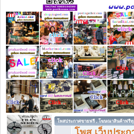
โพสประกาศขายฟรี , โฆษณาสินค้าฟรีทุ
โพส เว็บประกา