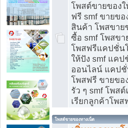
โพสต์ขายของใ
ฟรี smf ขายของ
สินค้า โพสขายข
ซื้อ smf โพสข
โพสฟรีแคปชั่น
ให้ปัง smf แคปช
ออนไลน์ แคปชั่
โพสฟรี ขายของใ
รัว ๆ smf โพสต์
เรียกลูกค้าโพสฟ
โพสต์ขายของทางเน็ต