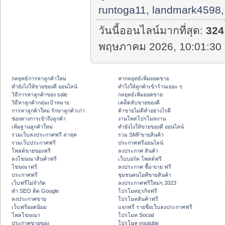
runtoga11
,
landmark4598
วันนี้ออนไลน์มากที่สุด:
324
พฤษภาคม 2026, 10:01:30 
กลยุทธ์การหาลูกค้าใหม่
หากลยุทธ์เพิ่มยอดขาย
ทํายังไงให้ขายของดี ออนไลน์
ทําไงให้ลูกค้าเข้าร้านเยอะ ๆ
วิธีการหาลูกค้าของ sale
กลยุทธ์เพิ่มยอดขาย
วิธีหาลูกค้ากลุ่มเป้าหมาย
เคล็ดลับขายของดี
การหาลูกค้าใหม่ รักษาลูกค้าเก่า
ค้าขายไม่ดีทำอย่างไรดี
ช่องทางการเข้าถึงลูกค้า
งานโพสโปรโมทงาน
เพิ่มฐานลูกค้าใหม่
ทํายังไงให้ขายของดี ออนไลน์
รวมเว็บลงประกาศฟรี ล่าสุด
รวม SMFขายสินค้า
รวมเว็บประกาศฟรี
ประกาศฟรีออนไลน์
โพสต์ขายของฟรี
ลงประกาศ สินค้า
ลงโฆษณาสินค้าฟรี
เว็บบอร์ด โพสต์ฟรี
โฆษณาฟรี
ลงประกาศ ซื้อ-ขาย ฟรี
ประกาศฟรี
ชุมชนคนไอทีขายสินค้า
เว็บฟรีไม่จำกัด
ลงประกาศฟรีใหม่ๆ 2023
ทำ SEO ติด Google
โปรโมทธุรกิจฟรี
ลงประกาศขาย
โปรโมทสินค้าฟรี
เว็บฟรียอดนิยม
แจกฟรี รายชื่อเว็บลงประกาศฟรี
โพสโฆษณา
โปรโมท Social
ประกาศขายของ
โปรโมท youtube