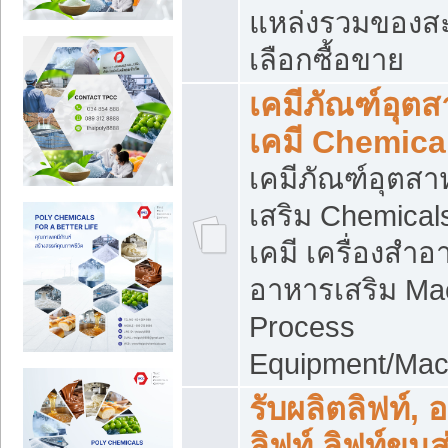
แหล่งรวมของส
เลือกซื้อขาย
เคมีภัณฑ์อุต
เคมี Chemica
เคมีภัณฑ์อุตส
เสริม Chemical
เคมี เครื่องสำอ
อาหารเสริม Ma
Process
Equipment/Mac
รับผลิตลิฟท์, 
ลิฟท์ ลิฟท์ขนส่