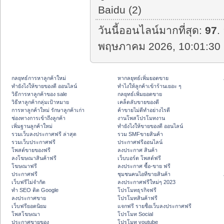
Baidu (2)
วันนี้ออนไลน์มากที่สุด:
97
.
พฤษภาคม 2026, 10:01:30 
กลยุทธ์การหาลูกค้าใหม่
หากลยุทธ์เพิ่มยอดขาย
ทํายังไงให้ขายของดี ออนไลน์
ทําไงให้ลูกค้าเข้าร้านเยอะ ๆ
วิธีการหาลูกค้าของ sale
กลยุทธ์เพิ่มยอดขาย
วิธีหาลูกค้ากลุ่มเป้าหมาย
เคล็ดลับขายของดี
การหาลูกค้าใหม่ รักษาลูกค้าเก่า
ค้าขายไม่ดีทำอย่างไรดี
ช่องทางการเข้าถึงลูกค้า
งานโพสโปรโมทงาน
เพิ่มฐานลูกค้าใหม่
ทํายังไงให้ขายของดี ออนไลน์
รวมเว็บลงประกาศฟรี ล่าสุด
รวม SMFขายสินค้า
รวมเว็บประกาศฟรี
ประกาศฟรีออนไลน์
โพสต์ขายของฟรี
ลงประกาศ สินค้า
ลงโฆษณาสินค้าฟรี
เว็บบอร์ด โพสต์ฟรี
โฆษณาฟรี
ลงประกาศ ซื้อ-ขาย ฟรี
ประกาศฟรี
ชุมชนคนไอทีขายสินค้า
เว็บฟรีไม่จำกัด
ลงประกาศฟรีใหม่ๆ 2023
ทำ SEO ติด Google
โปรโมทธุรกิจฟรี
ลงประกาศขาย
โปรโมทสินค้าฟรี
เว็บฟรียอดนิยม
แจกฟรี รายชื่อเว็บลงประกาศฟรี
โพสโฆษณา
โปรโมท Social
ประกาศขายของ
โปรโมท youtube