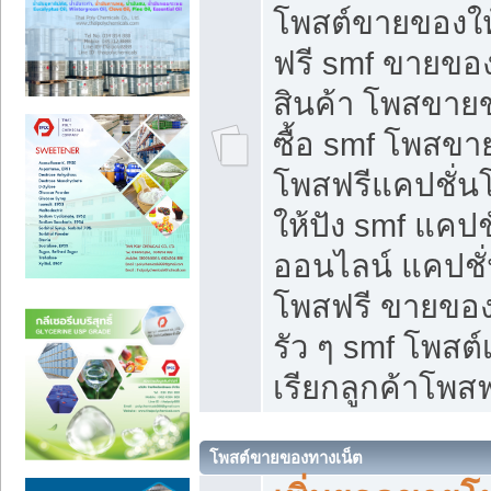
โพสต์ขายของใ
ฟรี smf ขายของ
สินค้า โพสขายข
ซื้อ smf โพสข
โพสฟรีแคปชั่น
ให้ปัง smf แคปช
ออนไลน์ แคปชั่
โพสฟรี ขายของใ
รัว ๆ smf โพสต์
เรียกลูกค้าโพสฟ
โพสต์ขายของทางเน็ต