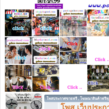
โพสประกาศขายฟรี , โฆษณาสินค้าฟรีทุ
โพส เว็บประกา