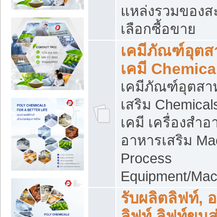
แหล่งรวมของส
เลือกซื้อขาย
เคมีภัณฑ์อุต
เคมี Chemica
เคมีภัณฑ์อุตส
เสริม Chemical
เคมี เครื่องสำอ
อาหารเสริม Ma
Process
Equipment/Mac
รับผลิตลิฟท์, 
ลิฟท์ ลิฟท์ขนส่