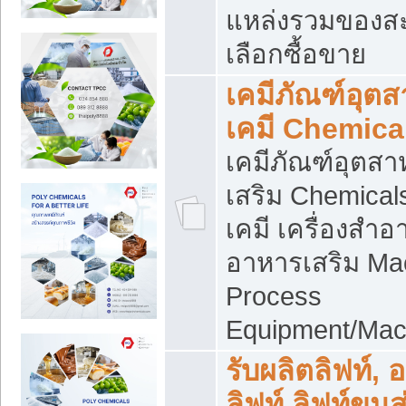
แหล่งรวมของส
เลือกซื้อขาย
เคมีภัณฑ์อุต
เคมี Chemica
เคมีภัณฑ์อุตส
เสริม Chemical
เคมี เครื่องสำอ
อาหารเสริม Ma
Process
Equipment/Mac
รับผลิตลิฟท์, 
ลิฟท์ ลิฟท์ขนส่