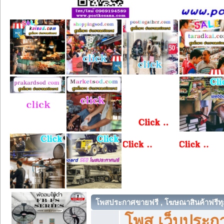
โพสประกาศขายฟรี , โฆษณาสินค้าฟรีทุ
โพส เว็บประกา