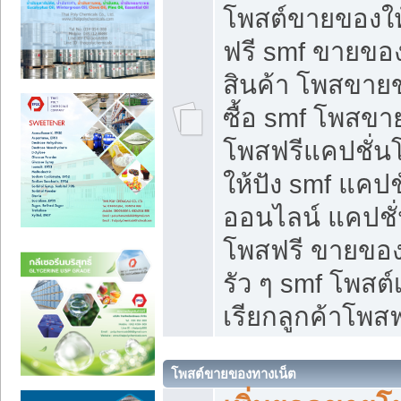
โพสต์ขายของใ
ฟรี smf ขายของ
สินค้า โพสขายข
ซื้อ smf โพสข
โพสฟรีแคปชั่น
ให้ปัง smf แคปช
ออนไลน์ แคปชั่
โพสฟรี ขายของใ
รัว ๆ smf โพสต์
เรียกลูกค้าโพสฟ
โพสต์ขายของทางเน็ต