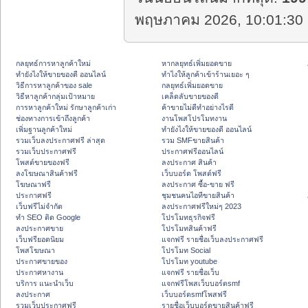
พฤษภาคม 2026, 10:01:30 
กลยุทธ์การหาลูกค้าใหม่
หากลยุทธ์เพิ่มยอดขาย
ทํายังไงให้ขายของดี ออนไลน์
ทําไงให้ลูกค้าเข้าร้านเยอะ ๆ
วิธีการหาลูกค้าของ sale
กลยุทธ์เพิ่มยอดขาย
วิธีหาลูกค้ากลุ่มเป้าหมาย
เคล็ดลับขายของดี
การหาลูกค้าใหม่ รักษาลูกค้าเก่า
ค้าขายไม่ดีทำอย่างไรดี
ช่องทางการเข้าถึงลูกค้า
งานโพสโปรโมทงาน
เพิ่มฐานลูกค้าใหม่
ทํายังไงให้ขายของดี ออนไลน์
รวมเว็บลงประกาศฟรี ล่าสุด
รวม SMFขายสินค้า
รวมเว็บประกาศฟรี
ประกาศฟรีออนไลน์
โพสต์ขายของฟรี
ลงประกาศ สินค้า
ลงโฆษณาสินค้าฟรี
เว็บบอร์ด โพสต์ฟรี
โฆษณาฟรี
ลงประกาศ ซื้อ-ขาย ฟรี
ประกาศฟรี
ชุมชนคนไอทีขายสินค้า
เว็บฟรีไม่จำกัด
ลงประกาศฟรีใหม่ๆ 2023
ทำ SEO ติด Google
โปรโมทธุรกิจฟรี
ลงประกาศขาย
โปรโมทสินค้าฟรี
เว็บฟรียอดนิยม
แจกฟรี รายชื่อเว็บลงประกาศฟรี
โพสโฆษณา
โปรโมท Social
ประกาศขายของ
โปรโมท youtube
ประกาศหางาน
แจกฟรี รายชื่อเว็บ
บริการ แนะนำเว็บ
แจกฟรีโพสเว็บบอร์ดsmf
ลงประกาศ
เว็บบอร์ดsmfโพสฟรี
รวมเว็บประกาศฟรี
รายชื่อเว็บบอร์ดขายสินค้าฟรี