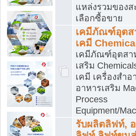
แหล่งรวมของส
เลือกซื้อขาย
เคมีภัณฑ์อุต
เคมี Chemica
เคมีภัณฑ์อุตส
เสริม Chemical
เคมี เครื่องสำอ
อาหารเสริม Ma
Process
Equipment/Mac
รับผลิตลิฟท์, 
ลิฟท์ ลิฟท์ขนส่