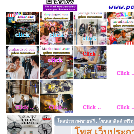
โพสประกาศขายฟรี , โฆษณาสินค้าฟรีทุ
โพส เว็บประกา