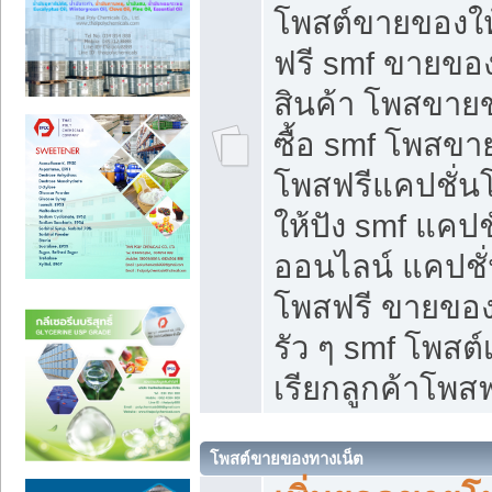
โพสต์ขายของใ
ฟรี smf ขายของ
สินค้า โพสขายข
ซื้อ smf โพสข
โพสฟรีแคปชั่น
ให้ปัง smf แคปช
ออนไลน์ แคปชั่
โพสฟรี ขายของใ
รัว ๆ smf โพสต์
เรียกลูกค้าโพสฟ
โพสต์ขายของทางเน็ต