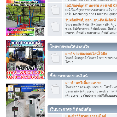
เคมีภัณฑ์อุตสาหกรรม สารเคมี C
เคมีภัณฑ์อุตสาหกรรมอาหารเสริม Che
เสริม Machinery and Process Equip
รับผลิตลิฟท์, ออกแบบ-ติดตั้งลิฟท์
โรงงานผลิตลิฟท์ , ลิฟท์ขนส่งสินค้า 
ของ, ลิฟท์กระจก, ลิฟท์ส่งของ, ติดตั้
อาคาร, ลิฟท์โรงพยาบาล, ลิฟท์โดยสาร
โพสขายของให้น่าสนใจ
smf ขายของออนไลน์ให้ปัง
โพสต์เรียกลูกค้าโพสฟรี smf ขายขอ
โดนๆ
ชี้ช่องขายของออนไลน์
ฝากร้านฟรีเพิ่มยอดขาย
โพสฟรีการกระตุ้นยอดขาย โปรโมทก
ประกาศฟรีเพิ่มยอดขาย ลงประกาศเพิ
เพิ่มยอดขาย เว็บประกาศฟรีเพิ่มยอด
เว็บประกาศฟรี ติดอันดับ
แนะนำวิธีขายของออนไลน์