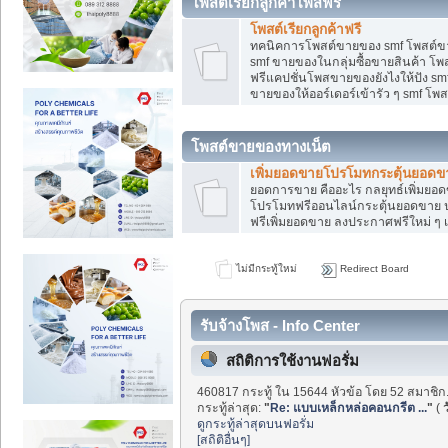
โพสต์เรียกลูกค้าโพสฟรี
โพสต์เรียกลูกค้าฟรี
ทคนิคการโพสต์ขายของ smf โพสต์ข
smf ขายของในกลุ่มซื้อขายสินค้า โ
ฟรีแคปชั่นโพสขายของยังไงให้ปัง smf
ขายของให้ออร์เดอร์เข้ารัว ๆ smf โพส
โพสต์ขายของทางเน็ต
เพิ่มยอดขายโปรโมทกระตุ้นยอดข
ยอดการขาย คืออะไร กลยุทธ์เพิ่มย
โปรโมทฟรีออนไลน์กระตุ้นยอดขาย ป
ฟรีเพิ่มยอดขาย ลงประกาศฟรีใหม่ ๆ เ
ไม่มีกระทู้ใหม่
Redirect Board
รับจ้างโพส - Info Center
สถิติการใช้งานฟอรั่ม
460817 กระทู้ ใน 15644 หัวข้อ โดย 52 สมาชิก
กระทู้ล่าสุด:
"
Re: แบบเหล็กหล่อคอนกรีต ...
"
(
ว
ดูกระทู้ล่าสุดบนฟอรั่ม
[สถิติอื่นๆ]