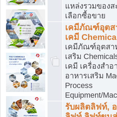
แหล่งรวมของส
เลือกซื้อขาย
เคมีภัณฑ์อุต
เคมี Chemica
เคมีภัณฑ์อุตส
เสริม Chemical
เคมี เครื่องสำอ
อาหารเสริม Ma
Process
Equipment/Mac
รับผลิตลิฟท์, 
ลิฟท์ ลิฟท์ขนส่