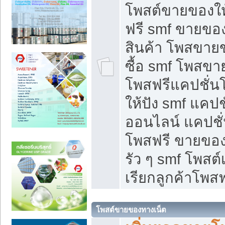
โพสต์ขายของใ
ฟรี smf ขายของ
สินค้า โพสขายข
ซื้อ smf โพสข
โพสฟรีแคปชั่น
ให้ปัง smf แคปช
ออนไลน์ แคปชั่
โพสฟรี ขายของใ
รัว ๆ smf โพสต์
เรียกลูกค้าโพสฟ
โพสต์ขายของทางเน็ต