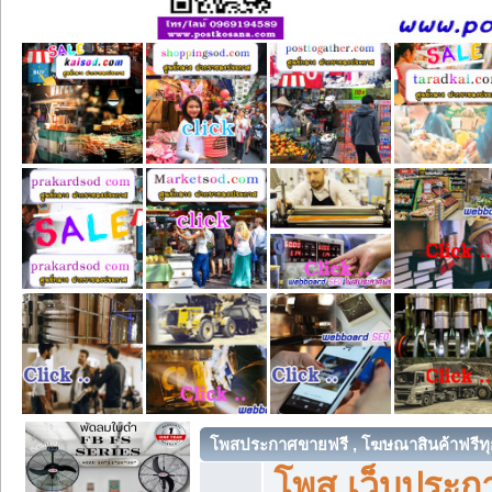
โพสประกาศขายฟรี , โฆษณาสินค้าฟรีทุ
โพส เว็บประกา