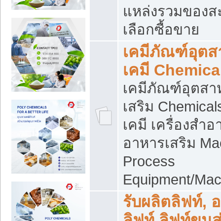
แหล่งรวมของส
เลือกซื้อขาย
เคมีภัณฑ์อุต
เคมี Chemica
เคมีภัณฑ์อุตส
เสริม Chemical
เคมี เครื่องสำอ
อาหารเสริม Ma
Process
Equipment/Mac
รับผลิตลิฟท์, 
ลิฟท์ ลิฟท์ขนส่