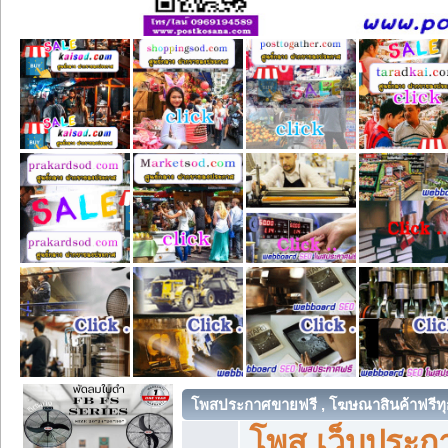
โพสประกาศขายฟรี , โฆษณาสินค้าฟรีทุ
โพส เว็บประกา