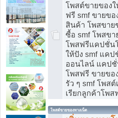
โพสต์ขายของใ
ฟรี smf ขายของ
สินค้า โพสขายข
ซื้อ smf โพสข
โพสฟรีแคปชั่น
ให้ปัง smf แคปช
ออนไลน์ แคปชั่
โพสฟรี ขายของใ
รัว ๆ smf โพสต์
เรียกลูกค้าโพสฟ
โพสต์ขายของทางเน็ต