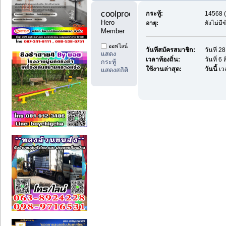
coolprodee1 
กระทู้:
14568 (
Hero 
อายุ:
ยังไม่ม
Member
ออฟไลน์
วันที่สมัครสมาชิก:
วันที่ 
แสดง
เวลาท้องถิ่น:
วันที่ 
กระทู้
ใช้งานล่าสุด:
วันนี้
เว
แสดงสถิติ