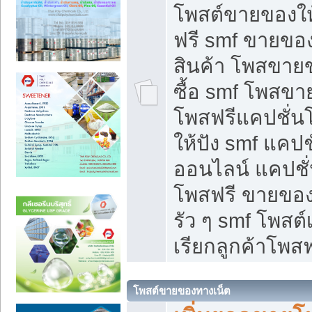
โพสต์ขายของใ
ฟรี smf ขายของ
สินค้า โพสขายข
ซื้อ smf โพสข
โพสฟรีแคปชั่น
ให้ปัง smf แคปช
ออนไลน์ แคปชั่
โพสฟรี ขายของใ
รัว ๆ smf โพสต์
เรียกลูกค้าโพสฟ
โพสต์ขายของทางเน็ต