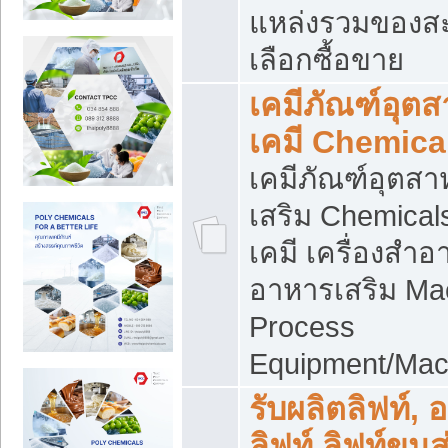
แหล่งรวมของส
เลือกซื้อขาย
เคมีภัณฑ์อุต
เคมี Chemica
เคมีภัณฑ์อุตส
เสริม Chemical
เคมี เครื่องสำอ
อาหารเสริม Ma
Process
Equipment/Mac
รับผลิตลิฟท์, 
ลิฟท์ ลิฟท์ขนส่