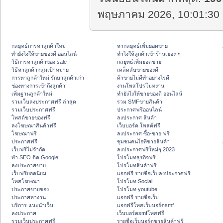
พฤษภาคม 2026, 10:01:30 
กลยุทธ์การหาลูกค้าใหม่
หากลยุทธ์เพิ่มยอดขาย
ทํายังไงให้ขายของดี ออนไลน์
ทําไงให้ลูกค้าเข้าร้านเยอะ ๆ
วิธีการหาลูกค้าของ sale
กลยุทธ์เพิ่มยอดขาย
วิธีหาลูกค้ากลุ่มเป้าหมาย
เคล็ดลับขายของดี
การหาลูกค้าใหม่ รักษาลูกค้าเก่า
ค้าขายไม่ดีทำอย่างไรดี
ช่องทางการเข้าถึงลูกค้า
งานโพสโปรโมทงาน
เพิ่มฐานลูกค้าใหม่
ทํายังไงให้ขายของดี ออนไลน์
รวมเว็บลงประกาศฟรี ล่าสุด
รวม SMFขายสินค้า
รวมเว็บประกาศฟรี
ประกาศฟรีออนไลน์
โพสต์ขายของฟรี
ลงประกาศ สินค้า
ลงโฆษณาสินค้าฟรี
เว็บบอร์ด โพสต์ฟรี
โฆษณาฟรี
ลงประกาศ ซื้อ-ขาย ฟรี
ประกาศฟรี
ชุมชนคนไอทีขายสินค้า
เว็บฟรีไม่จำกัด
ลงประกาศฟรีใหม่ๆ 2023
ทำ SEO ติด Google
โปรโมทธุรกิจฟรี
ลงประกาศขาย
โปรโมทสินค้าฟรี
เว็บฟรียอดนิยม
แจกฟรี รายชื่อเว็บลงประกาศฟรี
โพสโฆษณา
โปรโมท Social
ประกาศขายของ
โปรโมท youtube
ประกาศหางาน
แจกฟรี รายชื่อเว็บ
บริการ แนะนำเว็บ
แจกฟรีโพสเว็บบอร์ดsmf
ลงประกาศ
เว็บบอร์ดsmfโพสฟรี
รวมเว็บประกาศฟรี
รายชื่อเว็บบอร์ดขายสินค้าฟรี