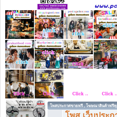
โพสประกาศขายฟรี , โฆษณาสินค้าฟรีทุ
โพส เว็บประกา