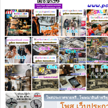
โพสประกาศขายฟรี , โฆษณาสินค้าฟรีทุ
โพส เว็บประกา