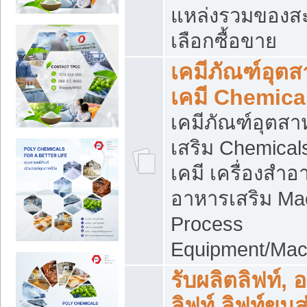
แหล่งรวมของส
เลือกซื้อขาย
เคมีภัณฑ์อุต
เคมี Chemica
เคมีภัณฑ์อุตส
เสริม Chemical
เคมี เครื่องสำอ
อาหารเสริม Ma
Process
Equipment/Mac
รับผลิตลิฟท์, 
ลิฟท์ ลิฟท์ขนส่