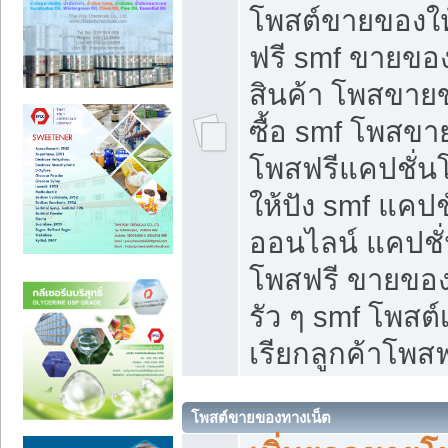
โพสต์ขายของใ
ฟรี smf ขายของ
สินค้า โพสขายข
ซื้อ smf โพสข
โพสฟรีแคปชั่น
ให้ปัง smf แคปช
ออนไลน์ แคปชั่
โพสฟรี ขายของใ
รัว ๆ smf โพสต์
เรียกลูกค้าโพสฟ
โพสต์ขายของทางเน็ต