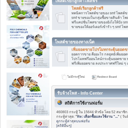
โพสต์เรียกลูกค้าโพสฟรี
โพสต์เรียกลูกค้าฟรี
ทคนิคการโพสต์ขายของ smf โพสต์ข
smf ขายของในกลุ่มซื้อขายสินค้า โ
ฟรีแคปชั่นโพสขายของยังไงให้ปัง smf
ขายของให้ออร์เดอร์เข้ารัว ๆ smf โพส
โพสต์ขายของทางเน็ต
เพิ่มยอดขายโปรโมทกระตุ้นยอดข
ยอดการขาย คืออะไร กลยุทธ์เพิ่มย
โปรโมทฟรีออนไลน์กระตุ้นยอดขาย ป
ฟรีเพิ่มยอดขาย ลงประกาศฟรีใหม่ ๆ เ
ไม่มีกระทู้ใหม่
Redirect Board
รับจ้างโพส - Info Center
สถิติการใช้งานฟอรั่ม
460803 กระทู้ ใน 15644 หัวข้อ โดย 52 สมาชิก
กระทู้ล่าสุด:
"
Re: เลือกซื้อและใช้งาน "...
"
( วัน
ดูกระทู้ล่าสุดบนฟอรั่ม
[สถิติอื่นๆ]