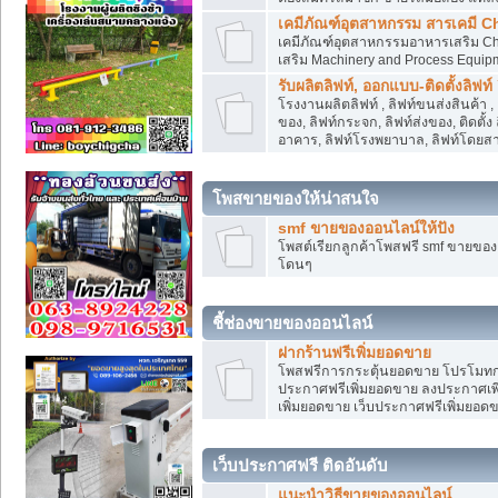
เคมีภัณฑ์อุตสาหกรรม สารเคมี C
เคมีภัณฑ์อุตสาหกรรมอาหารเสริม Che
เสริม Machinery and Process Equip
รับผลิตลิฟท์, ออกแบบ-ติดตั้งลิฟท์
โรงงานผลิตลิฟท์ , ลิฟท์ขนส่งสินค้า 
ของ, ลิฟท์กระจก, ลิฟท์ส่งของ, ติดตั้
อาคาร, ลิฟท์โรงพยาบาล, ลิฟท์โดยสาร
โพสขายของให้น่าสนใจ
smf ขายของออนไลน์ให้ปัง
โพสต์เรียกลูกค้าโพสฟรี smf ขายขอ
โดนๆ
ชี้ช่องขายของออนไลน์
ฝากร้านฟรีเพิ่มยอดขาย
โพสฟรีการกระตุ้นยอดขาย โปรโมทก
ประกาศฟรีเพิ่มยอดขาย ลงประกาศเพิ
เพิ่มยอดขาย เว็บประกาศฟรีเพิ่มยอด
เว็บประกาศฟรี ติดอันดับ
แนะนำวิธีขายของออนไลน์