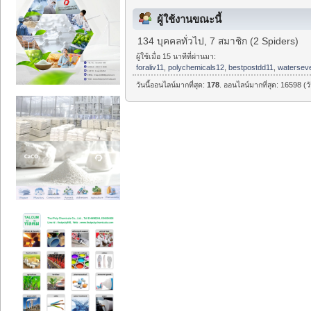
ผู้ใช้งานขณะนี้
134 บุคคลทั่วไป, 7 สมาชิก (2 Spiders)
ผู้ใช้เมื่อ 15 นาทีที่ผ่านมา:
foraliv11
,
polychemicals12
,
bestpostdd11
,
watersev
วันนี้ออนไลน์มากที่สุด:
178
. ออนไลน์มากที่สุด: 16598 (