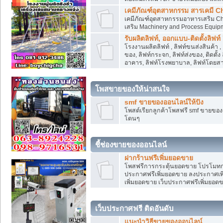
เคมีภัณฑ์อุตสาหกรรม สารเคมี C
เคมีภัณฑ์อุตสาหกรรมอาหารเสริม Che
เสริม Machinery and Process Equip
รับผลิตลิฟท์, ออกแบบ-ติดตั้งลิฟท์
โรงงานผลิตลิฟท์ , ลิฟท์ขนส่งสินค้า 
ของ, ลิฟท์กระจก, ลิฟท์ส่งของ, ติดตั้
อาคาร, ลิฟท์โรงพยาบาล, ลิฟท์โดยสาร
โพสขายของให้น่าสนใจ
smf ขายของออนไลน์ให้ปัง
โพสต์เรียกลูกค้าโพสฟรี smf ขายขอ
โดนๆ
ชี้ช่องขายของออนไลน์
ฝากร้านฟรีเพิ่มยอดขาย
โพสฟรีการกระตุ้นยอดขาย โปรโมทก
ประกาศฟรีเพิ่มยอดขาย ลงประกาศเพิ
เพิ่มยอดขาย เว็บประกาศฟรีเพิ่มยอด
เว็บประกาศฟรี ติดอันดับ
แนะนำวิธีขายของออนไลน์