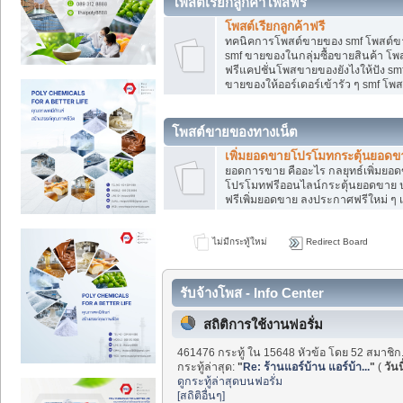
โพสต์เรียกลูกค้าโพสฟรี
โพสต์เรียกลูกค้าฟรี
ทคนิคการโพสต์ขายของ smf โพสต์ข
smf ขายของในกลุ่มซื้อขายสินค้า โ
ฟรีแคปชั่นโพสขายของยังไงให้ปัง smf
ขายของให้ออร์เดอร์เข้ารัว ๆ smf โพส
โพสต์ขายของทางเน็ต
เพิ่มยอดขายโปรโมทกระตุ้นยอดข
ยอดการขาย คืออะไร กลยุทธ์เพิ่มย
โปรโมทฟรีออนไลน์กระตุ้นยอดขาย ป
ฟรีเพิ่มยอดขาย ลงประกาศฟรีใหม่ ๆ เ
ไม่มีกระทู้ใหม่
Redirect Board
รับจ้างโพส - Info Center
สถิติการใช้งานฟอรั่ม
461476 กระทู้ ใน 15648 หัวข้อ โดย 52 สมาชิก
กระทู้ล่าสุด:
"
Re: ร้านแอร์บ้าน แอร์บ้า...
"
(
วันน
ดูกระทู้ล่าสุดบนฟอรั่ม
[สถิติอื่นๆ]