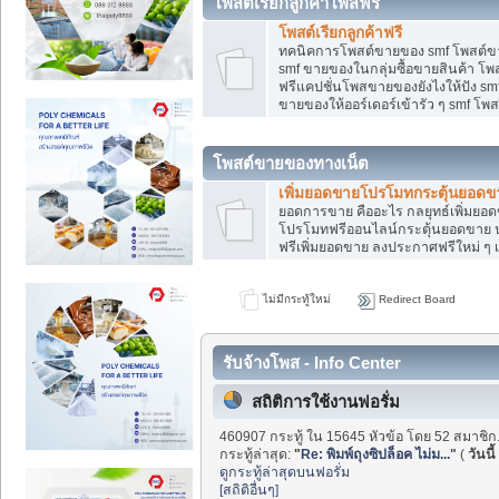
โพสต์เรียกลูกค้าโพสฟรี
โพสต์เรียกลูกค้าฟรี
ทคนิคการโพสต์ขายของ smf โพสต์ข
smf ขายของในกลุ่มซื้อขายสินค้า โ
ฟรีแคปชั่นโพสขายของยังไงให้ปัง smf
ขายของให้ออร์เดอร์เข้ารัว ๆ smf โพส
โพสต์ขายของทางเน็ต
เพิ่มยอดขายโปรโมทกระตุ้นยอดข
ยอดการขาย คืออะไร กลยุทธ์เพิ่มย
โปรโมทฟรีออนไลน์กระตุ้นยอดขาย ป
ฟรีเพิ่มยอดขาย ลงประกาศฟรีใหม่ ๆ เ
ไม่มีกระทู้ใหม่
Redirect Board
รับจ้างโพส - Info Center
สถิติการใช้งานฟอรั่ม
460907 กระทู้ ใน 15645 หัวข้อ โดย 52 สมาชิก
กระทู้ล่าสุด:
"
Re: พิมพ์ถุงซิปล็อค ไม่ม...
"
(
วันนี้
ดูกระทู้ล่าสุดบนฟอรั่ม
[สถิติอื่นๆ]