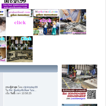
กระทู้ล่าสุด
โดย
clicktoday99
ใน
Re: พิมพ์ถุงซิปล็อค ไม่ม...
เมื่อ
วันนี้
เวลา 10:58:25