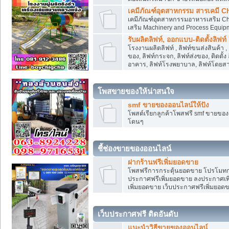
เคมีภัณฑ์อุตสาหกรรม สารเคมี C
เคมีภัณฑ์อุตสาหกรรมอาหารเสริม Che
เสริม Machinery and Process Equip
รับผลิตลิฟท์, ออกแบบ-ติดตั้งลิฟท์
โรงงานผลิตลิฟท์ , ลิฟท์ขนส่งสินค้า 
ของ, ลิฟท์กระจก, ลิฟท์ส่งของ, ติดตั้
อาคาร, ลิฟท์โรงพยาบาล, ลิฟท์โดยสาร
โพสขายของให้น่าสนใจ
smf ขายของออนไลน์ให้ปัง
โพสต์เรียกลูกค้าโพสฟรี smf ขายขอ
โดนๆ
ชี้ช่องขายของออนไลน์
ฝากร้านฟรีเพิ่มยอดขาย
โพสฟรีการกระตุ้นยอดขาย โปรโมทก
ประกาศฟรีเพิ่มยอดขาย ลงประกาศเพิ
เพิ่มยอดขาย เว็บประกาศฟรีเพิ่มยอด
เว็บประกาศฟรี ติดอันดับ
แนะนำวิธีขายของออนไลน์