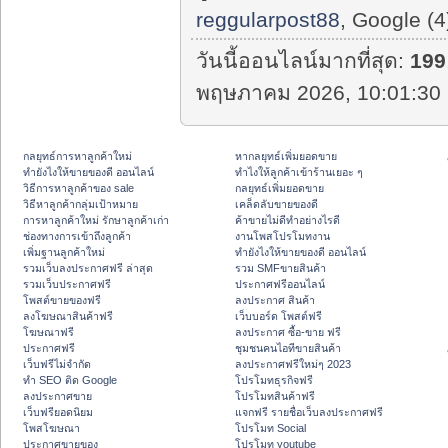
reggularpost88
, Google (4
วันนี้ออนไลน์มากที่สุด:
199
พฤษภาคม 2026, 10:01:30 
กลยุทธ์การหาลูกค้าใหม่
หากลยุทธ์เพิ่มยอดขาย
ทํายังไงให้ขายของดี ออนไลน์
ทําไงให้ลูกค้าเข้าร้านเยอะ ๆ
วิธีการหาลูกค้าของ sale
กลยุทธ์เพิ่มยอดขาย
วิธีหาลูกค้ากลุ่มเป้าหมาย
เคล็ดลับขายของดี
การหาลูกค้าใหม่ รักษาลูกค้าเก่า
ค้าขายไม่ดีทำอย่างไรดี
ช่องทางการเข้าถึงลูกค้า
งานโพสโปรโมทงาน
เพิ่มฐานลูกค้าใหม่
ทํายังไงให้ขายของดี ออนไลน์
รวมเว็บลงประกาศฟรี ล่าสุด
รวม SMFขายสินค้า
รวมเว็บประกาศฟรี
ประกาศฟรีออนไลน์
โพสต์ขายของฟรี
ลงประกาศ สินค้า
ลงโฆษณาสินค้าฟรี
เว็บบอร์ด โพสต์ฟรี
โฆษณาฟรี
ลงประกาศ ซื้อ-ขาย ฟรี
ประกาศฟรี
ชุมชนคนไอทีขายสินค้า
เว็บฟรีไม่จำกัด
ลงประกาศฟรีใหม่ๆ 2023
ทำ SEO ติด Google
โปรโมทธุรกิจฟรี
ลงประกาศขาย
โปรโมทสินค้าฟรี
เว็บฟรียอดนิยม
แจกฟรี รายชื่อเว็บลงประกาศฟรี
โพสโฆษณา
โปรโมท Social
ประกาศขายของ
โปรโมท youtube