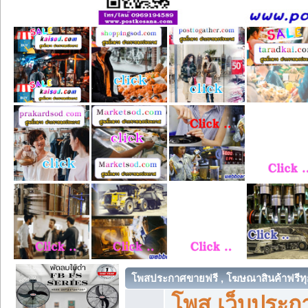
โพสประกาศขายฟรี , โฆษณาสินค้าฟรีทุ
โพส เว็บประกา