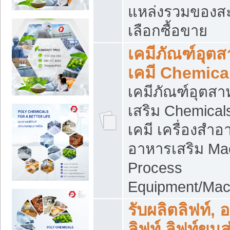
แหล่งรวมของส
เลือกซื้อขาย
เคมีภัณฑ์อุต
เคมี Chemica
เคมีภัณฑ์อุตส
เสริม Chemical
เคมี เครื่องสำอ
อาหารเสริม Ma
Process
Equipment/Mac
รับผลิตลิฟท์, 
ลิฟท์ ลิฟท์ขนส่