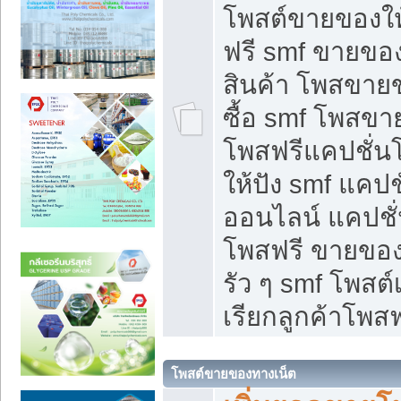
โพสต์ขายของใ
ฟรี smf ขายของ
สินค้า โพสขายข
ซื้อ smf โพสข
โพสฟรีแคปชั่น
ให้ปัง smf แคปช
ออนไลน์ แคปชั่
โพสฟรี ขายของใ
รัว ๆ smf โพสต์
เรียกลูกค้าโพสฟ
โพสต์ขายของทางเน็ต