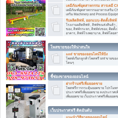
เคมีภัณฑ์อุตสาหกรรม สารเคมี C
เคมีภัณฑ์อุตสาหกรรมอาหารเสริม Che
เสริม Machinery and Process Equip
รับผลิตลิฟท์, ออกแบบ-ติดตั้งลิฟท์
โรงงานผลิตลิฟท์ , ลิฟท์ขนส่งสินค้า 
ของ, ลิฟท์กระจก, ลิฟท์ส่งของ, ติดตั้
อาคาร, ลิฟท์โรงพยาบาล, ลิฟท์โดยสาร
โพสขายของให้น่าสนใจ
smf ขายของออนไลน์ให้ปัง
โพสต์เรียกลูกค้าโพสฟรี smf ขายขอ
โดนๆ
ชี้ช่องขายของออนไลน์
ฝากร้านฟรีเพิ่มยอดขาย
โพสฟรีการกระตุ้นยอดขาย โปรโมทก
ประกาศฟรีเพิ่มยอดขาย ลงประกาศเพิ
เพิ่มยอดขาย เว็บประกาศฟรีเพิ่มยอด
เว็บประกาศฟรี ติดอันดับ
แนะนำวิธีขายของออนไลน์