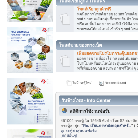
โพสต์เรียกลูกค้าโพสฟรี
โพสต์เรียกลูกค้าฟรี
ทคนิคการโพสต์ขายของ smf โพสต์ข
smf ขายของในกลุ่มซื้อขายสินค้า โ
ฟรีแคปชั่นโพสขายของยังไงให้ปัง smf
ขายของให้ออร์เดอร์เข้ารัว ๆ smf โพส
โพสต์ขายของทางเน็ต
เพิ่มยอดขายโปรโมทกระตุ้นยอดข
ยอดการขาย คืออะไร กลยุทธ์เพิ่มย
โปรโมทฟรีออนไลน์กระตุ้นยอดขาย ป
ฟรีเพิ่มยอดขาย ลงประกาศฟรีใหม่ ๆ เ
ไม่มีกระทู้ใหม่
Redirect Board
รับจ้างโพส - Info Center
สถิติการใช้งานฟอรั่ม
461004 กระทู้ ใน 15645 หัวข้อ โดย 52 สมาชิก
กระทู้ล่าสุด:
"
Re: เรียนภาษาอังกฤษสำหรั...
"
(
ว
ดูกระทู้ล่าสุดบนฟอรั่ม
[สถิติอื่นๆ]