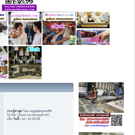
กระทู้ล่าสุด
โดย
reggularpost88
ใน
Re: เรียนภาษาอังกฤษสำหรั...
เมื่อ
วันนี้
เวลา 14:24:06