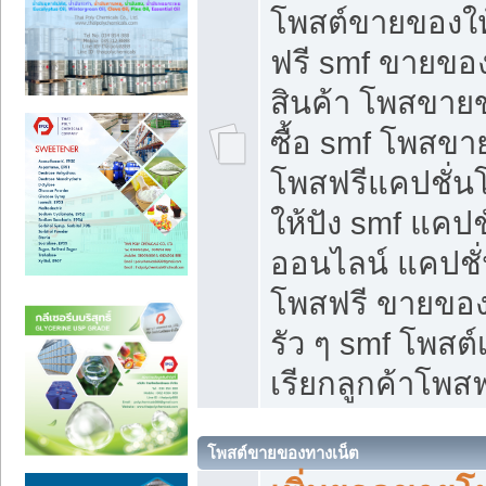
โพสต์ขายของใ
ฟรี smf ขายของ
สินค้า โพสขายข
ซื้อ smf โพสข
โพสฟรีแคปชั่น
ให้ปัง smf แคปช
ออนไลน์ แคปชั่
โพสฟรี ขายของใ
รัว ๆ smf โพสต์
เรียกลูกค้าโพสฟ
โพสต์ขายของทางเน็ต