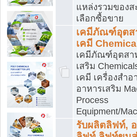
แหล่งรวมของส
เลือกซื้อขาย
เคมีภัณฑ์อุต
เคมี Chemica
เคมีภัณฑ์อุตส
เสริม Chemical
เคมี เครื่องสำอ
อาหารเสริม Ma
Process
Equipment/Mac
รับผลิตลิฟท์, 
ลิฟท์ ลิฟท์ขนส่