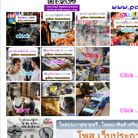
โพสประกาศขายฟรี , โฆษณาสินค้าฟรีทุ
โพส เว็บประกา