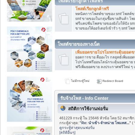
โพสต์เรียกลูกค้าโพสฟรี
โพสต์เรียกลูกค้าฟรี
ทคนิคการโพสต์ขายของ smf โพสต์ข
smf ขายของในกลุ่มซื้อขายสินค้า โ
ฟรีแคปชั่นโพสขายของยังไงให้ปัง smf
ขายของให้ออร์เดอร์เข้ารัว ๆ smf โพส
โพสต์ขายของทางเน็ต
เพิ่มยอดขายโปรโมทกระตุ้นยอดข
ยอดการขาย คืออะไร กลยุทธ์เพิ่มย
โปรโมทฟรีออนไลน์กระตุ้นยอดขาย ป
ฟรีเพิ่มยอดขาย ลงประกาศฟรีใหม่ ๆ เ
ไม่มีกระทู้ใหม่
Redirect Board
รับจ้างโพส - Info Center
สถิติการใช้งานฟอรั่ม
461229 กระทู้ ใน 15646 หัวข้อ โดย 52 สมาชิก
กระทู้ล่าสุด:
"
Re: นำเข้า-จำหน่าย โพแทส...
"
(
ดูกระทู้ล่าสุดบนฟอรั่ม
[สถิติอื่นๆ]