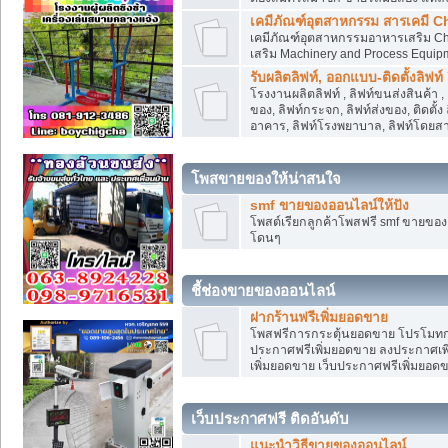
เคมีภัณฑ์อุตสาหกรรม สารเคมี C
เคมีภัณฑ์อุตสาหกรรมอาหารเสริม Che
เสริม Machinery and Process Equip
รับผลิตลิฟท์, ออกแบบ-ติดตั้งลิฟท์
โรงงานผลิตลิฟท์ , ลิฟท์ขนส่งสินค้า 
ของ, ลิฟท์กระจก, ลิฟท์ส่งของ, ติดตั้
อาคาร, ลิฟท์โรงพยาบาล, ลิฟท์โดยสาร
โพสขายของให้น่าสนใจ
smf ขายของออนไลน์ให้ปัง
โพสต์เรียกลูกค้าโพสฟรี smf ขายขอ
โดนๆ
ชี้ช่องขายของออนไลน์
ฝากร้านฟรีเพิ่มยอดขาย
โพสฟรีการกระตุ้นยอดขาย โปรโมทก
ประกาศฟรีเพิ่มยอดขาย ลงประกาศเพิ
เพิ่มยอดขาย เว็บประกาศฟรีเพิ่มยอด
เว็บประกาศฟรี ติดอันดับ
แนะนำวิธีขายของออนไลน์