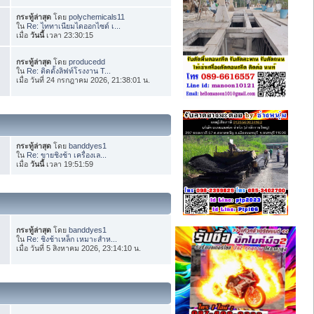
กระทู้ล่าสุด
โดย
polychemicals11
ใน
Re: ไททาเนียมไดออกไซด์ เ...
เมื่อ
วันนี้
เวลา 23:30:15
กระทู้ล่าสุด
โดย
producedd
ใน
Re: ติดตั้งลิฟท์โรงงาน T...
เมื่อ วันที่ 24 กรกฎาคม 2026, 21:38:01 น.
กระทู้ล่าสุด
โดย
banddyes1
ใน
Re: ขายชิงช้า เครื่องเล...
เมื่อ
วันนี้
เวลา 19:51:59
กระทู้ล่าสุด
โดย
banddyes1
ใน
Re: ชิงช้าเหล็ก เหมาะสำห...
เมื่อ วันที่ 5 สิงหาคม 2026, 23:14:10 น.