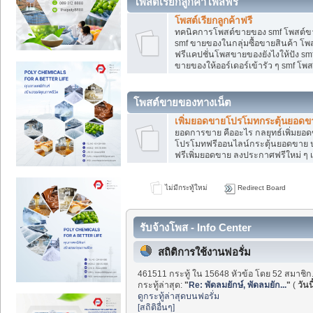
โพสต์เรียกลูกค้าโพสฟรี
โพสต์เรียกลูกค้าฟรี
ทคนิคการโพสต์ขายของ smf โพสต์ข
smf ขายของในกลุ่มซื้อขายสินค้า โ
ฟรีแคปชั่นโพสขายของยังไงให้ปัง smf
ขายของให้ออร์เดอร์เข้ารัว ๆ smf โพส
โพสต์ขายของทางเน็ต
เพิ่มยอดขายโปรโมทกระตุ้นยอดข
ยอดการขาย คืออะไร กลยุทธ์เพิ่มย
โปรโมทฟรีออนไลน์กระตุ้นยอดขาย ป
ฟรีเพิ่มยอดขาย ลงประกาศฟรีใหม่ ๆ เ
ไม่มีกระทู้ใหม่
Redirect Board
รับจ้างโพส - Info Center
สถิติการใช้งานฟอรั่ม
461511 กระทู้ ใน 15648 หัวข้อ โดย 52 สมาชิก
กระทู้ล่าสุด:
"
Re: พัดลมยักษ์, พัดลมยัก...
"
(
วันนี
ดูกระทู้ล่าสุดบนฟอรั่ม
[สถิติอื่นๆ]