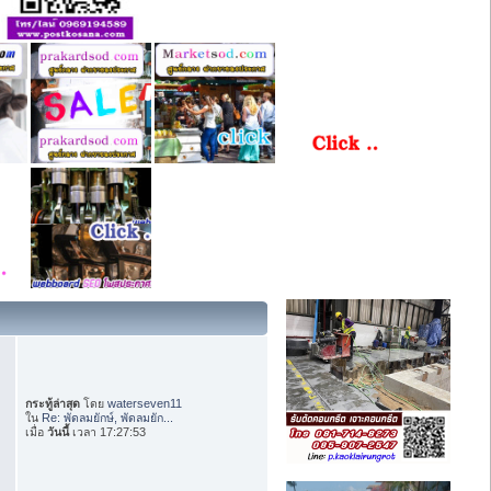
กระทู้ล่าสุด
โดย
waterseven11
ใน
Re: พัดลมยักษ์, พัดลมยัก...
เมื่อ
วันนี้
เวลา 17:27:53