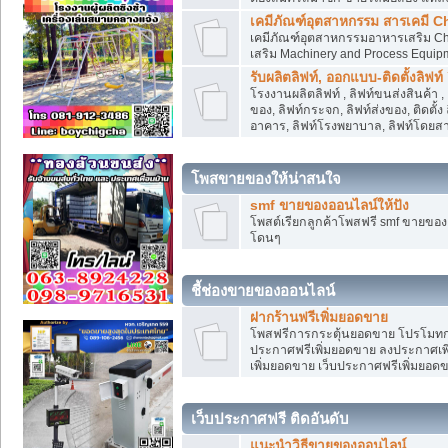
เคมีภัณฑ์อุตสาหกรรม สารเคมี C
เคมีภัณฑ์อุตสาหกรรมอาหารเสริม Che
เสริม Machinery and Process Equip
รับผลิตลิฟท์, ออกแบบ-ติดตั้งลิฟท์
โรงงานผลิตลิฟท์ , ลิฟท์ขนส่งสินค้า 
ของ, ลิฟท์กระจก, ลิฟท์ส่งของ, ติดตั้
อาคาร, ลิฟท์โรงพยาบาล, ลิฟท์โดยสาร
โพสขายของให้น่าสนใจ
smf ขายของออนไลน์ให้ปัง
โพสต์เรียกลูกค้าโพสฟรี smf ขายขอ
โดนๆ
ชี้ช่องขายของออนไลน์
ฝากร้านฟรีเพิ่มยอดขาย
โพสฟรีการกระตุ้นยอดขาย โปรโมทก
ประกาศฟรีเพิ่มยอดขาย ลงประกาศเพิ
เพิ่มยอดขาย เว็บประกาศฟรีเพิ่มยอด
เว็บประกาศฟรี ติดอันดับ
แนะนำวิธีขายของออนไลน์