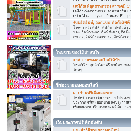
เคมีภัณฑ์อุตสาหกรรม สารเคมี C
เคมีภัณฑ์อุตสาหกรรมอาหารเสริม Che
เสริม Machinery and Process Equip
รับผลิตลิฟท์, ออกแบบ-ติดตั้งลิฟท์
โรงงานผลิตลิฟท์ , ลิฟท์ขนส่งสินค้า 
ของ, ลิฟท์กระจก, ลิฟท์ส่งของ, ติดตั้
อาคาร, ลิฟท์โรงพยาบาล, ลิฟท์โดยสาร
โพสขายของให้น่าสนใจ
smf ขายของออนไลน์ให้ปัง
โพสต์เรียกลูกค้าโพสฟรี smf ขายขอ
โดนๆ
ชี้ช่องขายของออนไลน์
ฝากร้านฟรีเพิ่มยอดขาย
โพสฟรีการกระตุ้นยอดขาย โปรโมทก
ประกาศฟรีเพิ่มยอดขาย ลงประกาศเพิ
เพิ่มยอดขาย เว็บประกาศฟรีเพิ่มยอด
เว็บประกาศฟรี ติดอันดับ
แนะนำวิธีขายของออนไลน์