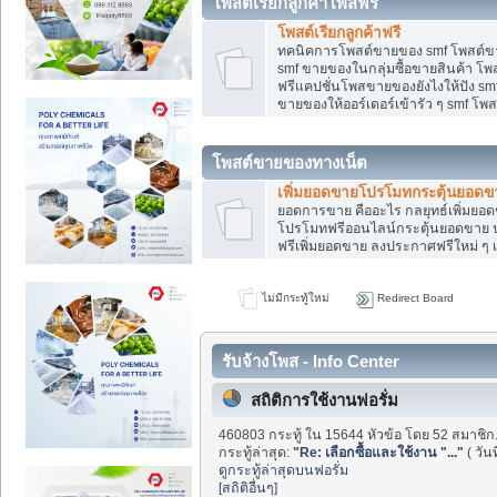
โพสต์เรียกลูกค้าโพสฟรี
โพสต์เรียกลูกค้าฟรี
ทคนิคการโพสต์ขายของ smf โพสต์ข
smf ขายของในกลุ่มซื้อขายสินค้า โ
ฟรีแคปชั่นโพสขายของยังไงให้ปัง smf
ขายของให้ออร์เดอร์เข้ารัว ๆ smf โพส
โพสต์ขายของทางเน็ต
เพิ่มยอดขายโปรโมทกระตุ้นยอดข
ยอดการขาย คืออะไร กลยุทธ์เพิ่มย
โปรโมทฟรีออนไลน์กระตุ้นยอดขาย ป
ฟรีเพิ่มยอดขาย ลงประกาศฟรีใหม่ ๆ เ
ไม่มีกระทู้ใหม่
Redirect Board
รับจ้างโพส - Info Center
สถิติการใช้งานฟอรั่ม
460803 กระทู้ ใน 15644 หัวข้อ โดย 52 สมาชิก
กระทู้ล่าสุด:
"
Re: เลือกซื้อและใช้งาน "...
"
( วัน
ดูกระทู้ล่าสุดบนฟอรั่ม
[สถิติอื่นๆ]