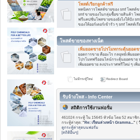
โพสต์เรียกลูกค้าฟรี
ทคนิคการโพสต์ขายของ smf โพสต์ข
smf ขายของในกลุ่มซื้อขายสินค้า โ
ฟรีแคปชั่นโพสขายของยังไงให้ปัง sm
ของให้ออร์เดอร์เข้ารัว ๆ smf โพสต์เร
โพสต์ขายของทางเน็ต
เพิ่มยอดขายโปรโมทกระตุ้นยอดข
ยอดการขาย คืออะไร กลยุทธ์เพิ่มย
โปรโมทฟรีออนไลน์กระตุ้นยอดขาย ป
เพิ่มยอดขาย ลงประกาศฟรีใหม่ ๆ เพิ่
ไม่มีกระทู้ใหม่
Redirect Board
รับจ้างโพส - Info Center
สถิติการใช้งานฟอรั่ม
461024 กระทู้ ใน 15645 หัวข้อ โดย 52 สมาชิก
กระทู้ล่าสุด:
"
Re: เรียนล่วงหน้า Gramma...
"
(
ว
ดูกระทู้ล่าสุดบนฟอรั่ม
[สถิติอื่นๆ]