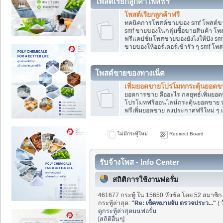
โพสต์เรียกลูกค้าโพสฟรี
โพสต์เรียกลูกค้าฟรี
ทคนิคการโพสต์ขายของ smf โพสต์ข
smf ขายของในกลุ่มซื้อขายสินค้า โ
ฟรีแคปชั่นโพสขายของยังไงให้ปัง smf
ขายของให้ออร์เดอร์เข้ารัว ๆ smf โพส
โพสต์ขายของทางเน็ต
เพิ่มยอดขายโปรโมทกระตุ้นยอดข
ยอดการขาย คืออะไร กลยุทธ์เพิ่มย
โปรโมทฟรีออนไลน์กระตุ้นยอดขาย ป
ฟรีเพิ่มยอดขาย ลงประกาศฟรีใหม่ ๆ เ
ไม่มีกระทู้ใหม่
Redirect Board
รับจ้างโพส - Info Center
สถิติการใช้งานฟอรั่ม
461677 กระทู้ ใน 15650 หัวข้อ โดย 52 สมาชิก
กระทู้ล่าสุด:
"
Re: เช็คหมายจับ ตรวจประว...
"
(
ดูกระทู้ล่าสุดบนฟอรั่ม
[สถิติอื่นๆ]