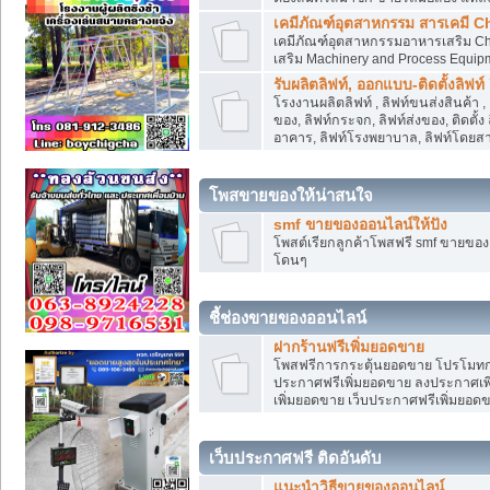
เคมีภัณฑ์อุตสาหกรรม สารเคมี C
เคมีภัณฑ์อุตสาหกรรมอาหารเสริม Che
เสริม Machinery and Process Equip
รับผลิตลิฟท์, ออกแบบ-ติดตั้งลิฟท์
โรงงานผลิตลิฟท์ , ลิฟท์ขนส่งสินค้า 
ของ, ลิฟท์กระจก, ลิฟท์ส่งของ, ติดตั้
อาคาร, ลิฟท์โรงพยาบาล, ลิฟท์โดยสาร
โพสขายของให้น่าสนใจ
smf ขายของออนไลน์ให้ปัง
โพสต์เรียกลูกค้าโพสฟรี smf ขายขอ
โดนๆ
ชี้ช่องขายของออนไลน์
ฝากร้านฟรีเพิ่มยอดขาย
โพสฟรีการกระตุ้นยอดขาย โปรโมทก
ประกาศฟรีเพิ่มยอดขาย ลงประกาศเพิ
เพิ่มยอดขาย เว็บประกาศฟรีเพิ่มยอด
เว็บประกาศฟรี ติดอันดับ
แนะนำวิธีขายของออนไลน์