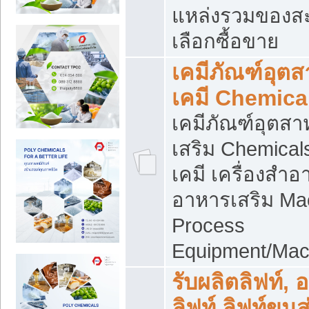
แหล่งรวมของส
เลือกซื้อขาย
เคมีภัณฑ์อุต
เคมี Chemica
เคมีภัณฑ์อุตส
เสริม Chemical
เคมี เครื่องสำอ
อาหารเสริม Ma
Process
Equipment/Mac
รับผลิตลิฟท์, 
ลิฟท์ ลิฟท์ขนส่