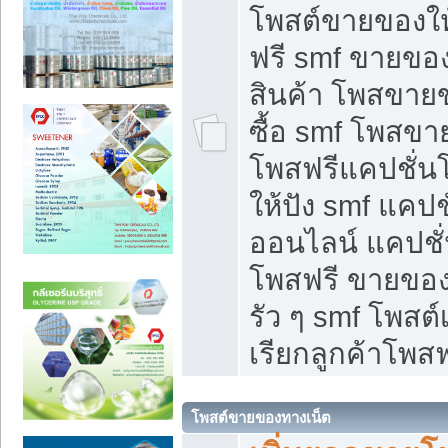
โพสต์ขายของใ
ฟรี smf ขายของ
สินค้า โพสขายข
ซื้อ smf โพสข
โพสฟรีแคปชั่น
ให้ปัง smf แคปช
ออนไลน์ แคปชั่
โพสฟรี ขายของใ
รัว ๆ smf โพสต์
เรียกลูกค้าโพสฟ
โพสต์ขายของทางเน็ต