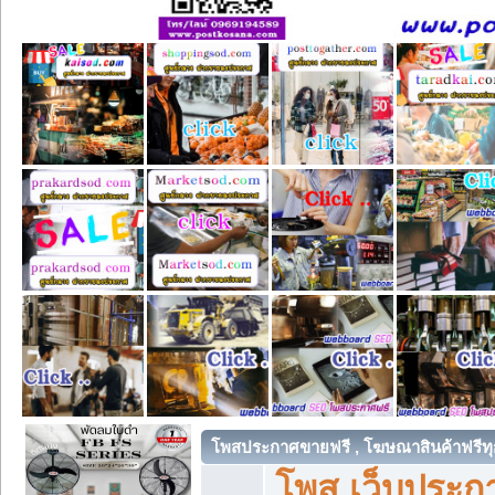
โพสประกาศขายฟรี , โฆษณาสินค้าฟรีทุ
โพส เว็บประกา