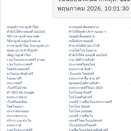
พฤษภาคม 2026, 10:01:30 
กลยุทธ์การหาลูกค้าใหม่
หากลยุทธ์เพิ่มยอดขาย
ทํายังไงให้ขายของดี ออนไลน์
ทําไงให้ลูกค้าเข้าร้านเยอะ ๆ
วิธีการหาลูกค้าของ sale
กลยุทธ์เพิ่มยอดขาย
วิธีหาลูกค้ากลุ่มเป้าหมาย
เคล็ดลับขายของดี
การหาลูกค้าใหม่ รักษาลูกค้าเก่า
ค้าขายไม่ดีทำอย่างไรดี
ช่องทางการเข้าถึงลูกค้า
งานโพสโปรโมทงาน
เพิ่มฐานลูกค้าใหม่
ทํายังไงให้ขายของดี ออนไลน์
รวมเว็บลงประกาศฟรี ล่าสุด
รวม SMFขายสินค้า
รวมเว็บประกาศฟรี
ประกาศฟรีออนไลน์
โพสต์ขายของฟรี
ลงประกาศ สินค้า
ลงโฆษณาสินค้าฟรี
เว็บบอร์ด โพสต์ฟรี
โฆษณาฟรี
ลงประกาศ ซื้อ-ขาย ฟรี
ประกาศฟรี
ชุมชนคนไอทีขายสินค้า
เว็บฟรีไม่จำกัด
ลงประกาศฟรีใหม่ๆ 2023
ทำ SEO ติด Google
โปรโมทธุรกิจฟรี
ลงประกาศขาย
โปรโมทสินค้าฟรี
เว็บฟรียอดนิยม
แจกฟรี รายชื่อเว็บลงประกาศฟรี
โพสโฆษณา
โปรโมท Social
ประกาศขายของ
โปรโมท youtube
ประกาศหางาน
แจกฟรี รายชื่อเว็บ
บริการ แนะนำเว็บ
แจกฟรีโพสเว็บบอร์ดsmf
ลงประกาศ
เว็บบอร์ดsmfโพสฟรี
รวมเว็บประกาศฟรี
รายชื่อเว็บบอร์ดขายสินค้าฟรี