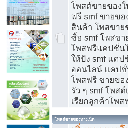
โพสต์ขายของใ
ฟรี smf ขายของ
สินค้า โพสขายข
ซื้อ smf โพสข
โพสฟรีแคปชั่น
ให้ปัง smf แคปช
ออนไลน์ แคปชั่
โพสฟรี ขายของใ
รัว ๆ smf โพสต์
เรียกลูกค้าโพสฟ
โพสต์ขายของทางเน็ต