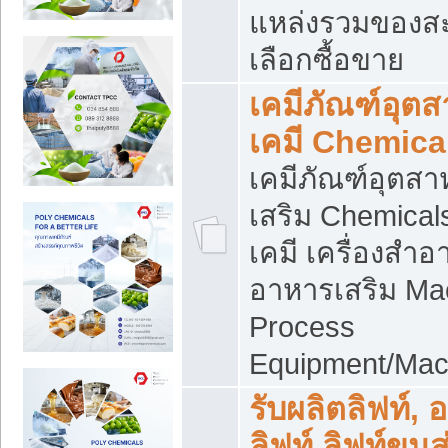
แหล่งรวมของส
เลือกซื้อขาย
เคมีภัณฑ์อุต
เคมี Chemica
เคมีภัณฑ์อุตส
เสริม Chemical
เคมี เครื่องสำอ
อาหารเสริม Ma
Process
Equipment/Mac
รับผลิตลิฟท์, 
ลิฟท์ ลิฟท์ขนส่