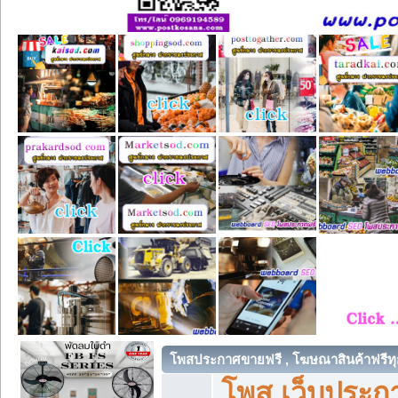
โพสประกาศขายฟรี , โฆษณาสินค้าฟรีทุ
โพส เว็บประกา