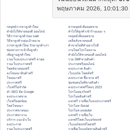
พฤษภาคม 2026, 10:01:30 
กลยุทธ์การหาลูกค้าใหม่
หากลยุทธ์เพิ่มยอดขาย
ทํายังไงให้ขายของดี ออนไลน์
ทําไงให้ลูกค้าเข้าร้านเยอะ ๆ
วิธีการหาลูกค้าของ sale
กลยุทธ์เพิ่มยอดขาย
วิธีหาลูกค้ากลุ่มเป้าหมาย
เคล็ดลับขายของดี
การหาลูกค้าใหม่ รักษาลูกค้าเก่า
ค้าขายไม่ดีทำอย่างไรดี
ช่องทางการเข้าถึงลูกค้า
งานโพสโปรโมทงาน
เพิ่มฐานลูกค้าใหม่
ทํายังไงให้ขายของดี ออนไลน์
รวมเว็บลงประกาศฟรี ล่าสุด
รวม SMFขายสินค้า
รวมเว็บประกาศฟรี
ประกาศฟรีออนไลน์
โพสต์ขายของฟรี
ลงประกาศ สินค้า
ลงโฆษณาสินค้าฟรี
เว็บบอร์ด โพสต์ฟรี
โฆษณาฟรี
ลงประกาศ ซื้อ-ขาย ฟรี
ประกาศฟรี
ชุมชนคนไอทีขายสินค้า
เว็บฟรีไม่จำกัด
ลงประกาศฟรีใหม่ๆ 2023
ทำ SEO ติด Google
โปรโมทธุรกิจฟรี
ลงประกาศขาย
โปรโมทสินค้าฟรี
เว็บฟรียอดนิยม
แจกฟรี รายชื่อเว็บลงประกาศฟรี
โพสโฆษณา
โปรโมท Social
ประกาศขายของ
โปรโมท youtube
ประกาศหางาน
แจกฟรี รายชื่อเว็บ
บริการ แนะนำเว็บ
แจกฟรีโพสเว็บบอร์ดsmf
ลงประกาศ
เว็บบอร์ดsmfโพสฟรี
รวมเว็บประกาศฟรี
รายชื่อเว็บบอร์ดขายสินค้าฟรี