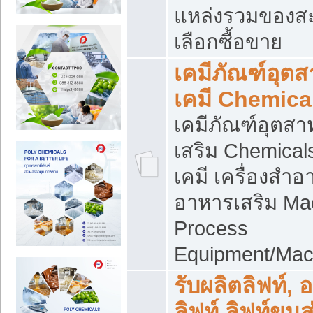
แหล่งรวมของส
เลือกซื้อขาย
เคมีภัณฑ์อุต
เคมี Chemica
เคมีภัณฑ์อุตส
เสริม Chemical
เคมี เครื่องสำอ
อาหารเสริม Ma
Process
Equipment/Mac
รับผลิตลิฟท์, 
ลิฟท์ ลิฟท์ขนส่