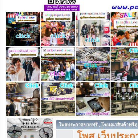
โพสประกาศขายฟรี , โฆษณาสินค้าฟรีทุ
โพส เว็บประกา