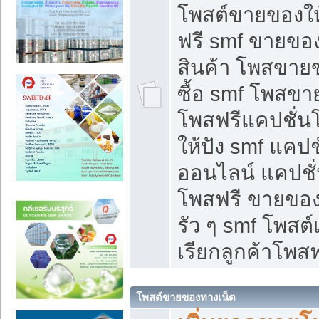
โพสต์ขายของใ
ฟรี smf ขายของ
สินค้า โพสขายข
ซื้อ smf โพสข
โพสฟรีแคปชั่น
ให้ปัง smf แคปช
ออนไลน์ แคปชั่
โพสฟรี ขายของใ
รัว ๆ smf โพสต์
เรียกลูกค้าโพสฟ
โพสต์ขายของทางเน็ต