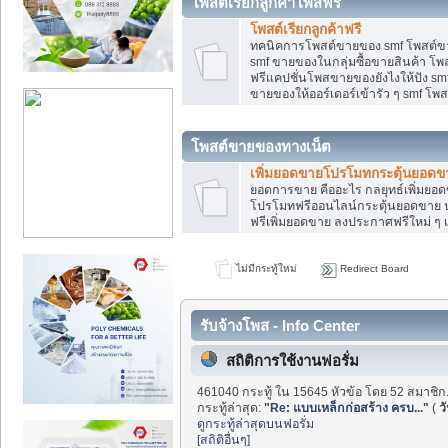
โพสต์เรียกลูกค้าโพสฟรี
โพสต์เรียกลูกค้าฟรี
ทคนิคการโพสต์ขายของ smf โพสต์ข
smf ขายของในกลุ่มซื้อขายสินค้า โ
ฟรีแคปชั่นโพสขายของยังไงให้ปัง smf
ขายของให้ออร์เดอร์เข้ารัว ๆ smf โพส
โพสต์ขายของทางเน็ต
เพิ่มยอดขายโปรโมทกระตุ้นยอดข
ยอดการขาย คืออะไร กลยุทธ์เพิ่มย
โปรโมทฟรีออนไลน์กระตุ้นยอดขาย ป
ฟรีเพิ่มยอดขาย ลงประกาศฟรีใหม่ ๆ เ
ไม่มีกระทู้ใหม่
Redirect Board
รับจ้างโพส - Info Center
สถิติการใช้งานฟอรั่ม
461040 กระทู้ ใน 15645 หัวข้อ โดย 52 สมาชิก
กระทู้ล่าสุด:
"
Re: แบบเหล็กก่อสร้าง ครบ...
"
(
วั
ดูกระทู้ล่าสุดบนฟอรั่ม
[สถิติอื่นๆ]