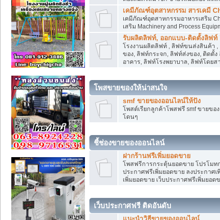
เคมีภัณฑ์อุตสาหกรรม สารเคมี C
เคมีภัณฑ์อุตสาหกรรมอาหารเสริม Che
เสริม Machinery and Process Equip
รับผลิตลิฟท์, ออกแบบ-ติดตั้งลิฟท์
โรงงานผลิตลิฟท์ , ลิฟท์ขนส่งสินค้า 
ของ, ลิฟท์กระจก, ลิฟท์ส่งของ, ติดตั้
อาคาร, ลิฟท์โรงพยาบาล, ลิฟท์โดยสาร
โพสขายของให้น่าสนใจ
smf ขายของออนไลน์ให้ปัง
โพสต์เรียกลูกค้าโพสฟรี smf ขายขอ
โดนๆ
ชี้ช่องขายของออนไลน์
ฝากร้านฟรีเพิ่มยอดขาย
โพสฟรีการกระตุ้นยอดขาย โปรโมทก
ประกาศฟรีเพิ่มยอดขาย ลงประกาศเพิ
เพิ่มยอดขาย เว็บประกาศฟรีเพิ่มยอด
เว็บประกาศฟรี ติดอันดับ
แนะนำวิธีขายของออนไลน์