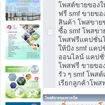
โพสต์ขายของใ
ฟรี smf ขายของ
สินค้า โพสขายข
ซื้อ smf โพสข
โพสฟรีแคปชั่น
ให้ปัง smf แคปช
ออนไลน์ แคปชั่
โพสฟรี ขายของใ
รัว ๆ smf โพสต์
เรียกลูกค้าโพสฟ
โพสต์ขายของทางเน็ต