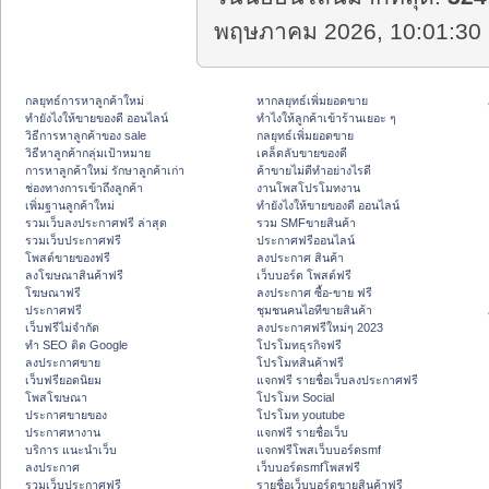
พฤษภาคม 2026, 10:01:30 
กลยุทธ์การหาลูกค้าใหม่
หากลยุทธ์เพิ่มยอดขาย
ทํายังไงให้ขายของดี ออนไลน์
ทําไงให้ลูกค้าเข้าร้านเยอะ ๆ
วิธีการหาลูกค้าของ sale
กลยุทธ์เพิ่มยอดขาย
วิธีหาลูกค้ากลุ่มเป้าหมาย
เคล็ดลับขายของดี
การหาลูกค้าใหม่ รักษาลูกค้าเก่า
ค้าขายไม่ดีทำอย่างไรดี
ช่องทางการเข้าถึงลูกค้า
งานโพสโปรโมทงาน
เพิ่มฐานลูกค้าใหม่
ทํายังไงให้ขายของดี ออนไลน์
รวมเว็บลงประกาศฟรี ล่าสุด
รวม SMFขายสินค้า
รวมเว็บประกาศฟรี
ประกาศฟรีออนไลน์
โพสต์ขายของฟรี
ลงประกาศ สินค้า
ลงโฆษณาสินค้าฟรี
เว็บบอร์ด โพสต์ฟรี
โฆษณาฟรี
ลงประกาศ ซื้อ-ขาย ฟรี
ประกาศฟรี
ชุมชนคนไอทีขายสินค้า
เว็บฟรีไม่จำกัด
ลงประกาศฟรีใหม่ๆ 2023
ทำ SEO ติด Google
โปรโมทธุรกิจฟรี
ลงประกาศขาย
โปรโมทสินค้าฟรี
เว็บฟรียอดนิยม
แจกฟรี รายชื่อเว็บลงประกาศฟรี
โพสโฆษณา
โปรโมท Social
ประกาศขายของ
โปรโมท youtube
ประกาศหางาน
แจกฟรี รายชื่อเว็บ
บริการ แนะนำเว็บ
แจกฟรีโพสเว็บบอร์ดsmf
ลงประกาศ
เว็บบอร์ดsmfโพสฟรี
รวมเว็บประกาศฟรี
รายชื่อเว็บบอร์ดขายสินค้าฟรี