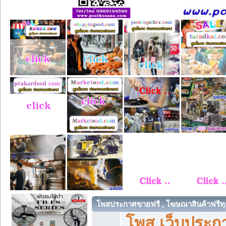
โพสประกาศขายฟรี , โฆษณาสินค้าฟรีทุ
โพส เว็บประกา