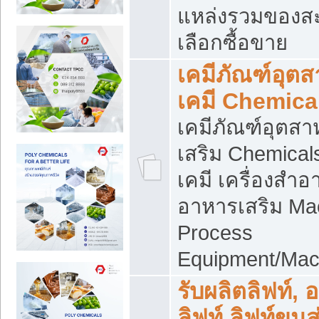
แหล่งรวมของส
เลือกซื้อขาย
เคมีภัณฑ์อุต
เคมี Chemica
เคมีภัณฑ์อุตส
เสริม Chemical
เคมี เครื่องสำอ
อาหารเสริม Ma
Process
Equipment/Mac
รับผลิตลิฟท์, 
ลิฟท์ ลิฟท์ขนส่