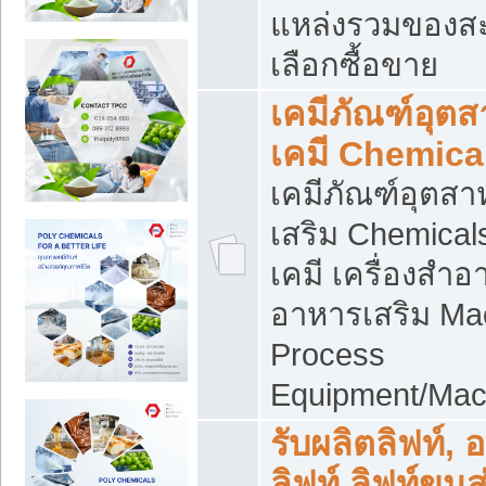
แหล่งรวมของส
เลือกซื้อขาย
เคมีภัณฑ์อุต
เคมี Chemica
เคมีภัณฑ์อุตส
เสริม Chemical
เคมี เครื่องสำอ
อาหารเสริม Ma
Process
Equipment/Mac
รับผลิตลิฟท์, 
ลิฟท์ ลิฟท์ขนส่