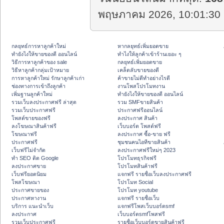
พฤษภาคม 2026, 10:01:30 
กลยุทธ์การหาลูกค้าใหม่
หากลยุทธ์เพิ่มยอดขาย
ทํายังไงให้ขายของดี ออนไลน์
ทําไงให้ลูกค้าเข้าร้านเยอะ ๆ
วิธีการหาลูกค้าของ sale
กลยุทธ์เพิ่มยอดขาย
วิธีหาลูกค้ากลุ่มเป้าหมาย
เคล็ดลับขายของดี
การหาลูกค้าใหม่ รักษาลูกค้าเก่า
ค้าขายไม่ดีทำอย่างไรดี
ช่องทางการเข้าถึงลูกค้า
งานโพสโปรโมทงาน
เพิ่มฐานลูกค้าใหม่
ทํายังไงให้ขายของดี ออนไลน์
รวมเว็บลงประกาศฟรี ล่าสุด
รวม SMFขายสินค้า
รวมเว็บประกาศฟรี
ประกาศฟรีออนไลน์
โพสต์ขายของฟรี
ลงประกาศ สินค้า
ลงโฆษณาสินค้าฟรี
เว็บบอร์ด โพสต์ฟรี
โฆษณาฟรี
ลงประกาศ ซื้อ-ขาย ฟรี
ประกาศฟรี
ชุมชนคนไอทีขายสินค้า
เว็บฟรีไม่จำกัด
ลงประกาศฟรีใหม่ๆ 2023
ทำ SEO ติด Google
โปรโมทธุรกิจฟรี
ลงประกาศขาย
โปรโมทสินค้าฟรี
เว็บฟรียอดนิยม
แจกฟรี รายชื่อเว็บลงประกาศฟรี
โพสโฆษณา
โปรโมท Social
ประกาศขายของ
โปรโมท youtube
ประกาศหางาน
แจกฟรี รายชื่อเว็บ
บริการ แนะนำเว็บ
แจกฟรีโพสเว็บบอร์ดsmf
ลงประกาศ
เว็บบอร์ดsmfโพสฟรี
รวมเว็บประกาศฟรี
รายชื่อเว็บบอร์ดขายสินค้าฟรี