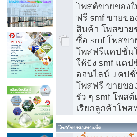
โพสต์ขายของใ
ฟรี smf ขายของ
สินค้า โพสขายข
ซื้อ smf โพสข
โพสฟรีแคปชั่น
ให้ปัง smf แคปช
ออนไลน์ แคปชั่
โพสฟรี ขายของใ
รัว ๆ smf โพสต์
เรียกลูกค้าโพสฟ
โพสต์ขายของทางเน็ต