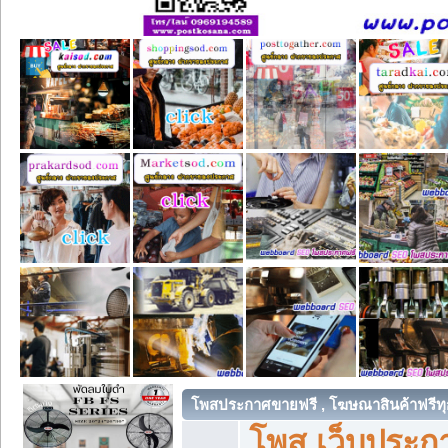
โพสประกาศขายฟรี , โฆษณาสินค้าฟรีทุ
โพส เว็บประกา