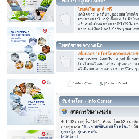
โพสต์เรียกลูกค้าโพสฟรี
โพสต์เรียกลูกค้าฟรี
ทคนิคการโพสต์ขายของ smf โพสต์ข
smf ขายของในกลุ่มซื้อขายสินค้า โ
ฟรีแคปชั่นโพสขายของยังไงให้ปัง smf
ขายของให้ออร์เดอร์เข้ารัว ๆ smf โพส
โพสต์ขายของทางเน็ต
เพิ่มยอดขายโปรโมทกระตุ้นยอดข
ยอดการขาย คืออะไร กลยุทธ์เพิ่มย
โปรโมทฟรีออนไลน์กระตุ้นยอดขาย ป
ฟรีเพิ่มยอดขาย ลงประกาศฟรีใหม่ ๆ เ
ไม่มีกระทู้ใหม่
Redirect Board
รับจ้างโพส - Info Center
สถิติการใช้งานฟอรั่ม
461102 กระทู้ ใน 15645 หัวข้อ โดย 52 สมาชิก
กระทู้ล่าสุด:
"
Re: ขายที่ดินถมแล้ว พร้อ...
"
(
วันน
ดูกระทู้ล่าสุดบนฟอรั่ม
[สถิติอื่นๆ]