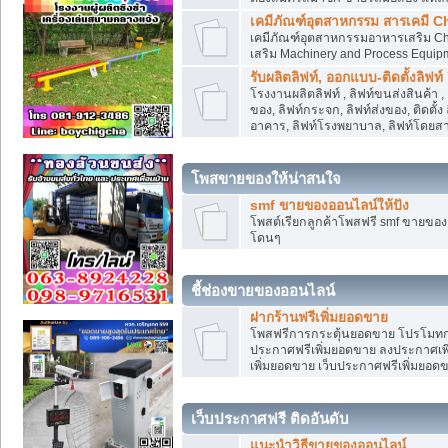
เคมีภัณฑ์อุตสาหกรรม สารเคมี C
เคมีภัณฑ์อุตสาหกรรมอาหารเสริม Che
เสริม Machinery and Process Equip
รับผลิตลิฟท์, ออกแบบ-ติดตั้งลิฟท์
โรงงานผลิตลิฟท์ , ลิฟท์ขนส่งสินค้า 
ของ, ลิฟท์กระจก, ลิฟท์ส่งของ, ติดตั้
อาคาร, ลิฟท์โรงพยาบาล, ลิฟท์โดยสาร
โพสขายของให้น่าสนใจ
smf ขายของออนไลน์ให้ปัง
โพสต์เรียกลูกค้าโพสฟรี smf ขายขอ
โดนๆ
ชี้ช่องขายของออนไลน์
ฝากร้านฟรีเพิ่มยอดขาย
โพสฟรีการกระตุ้นยอดขาย โปรโมทก
ประกาศฟรีเพิ่มยอดขาย ลงประกาศเพิ
เพิ่มยอดขาย เว็บประกาศฟรีเพิ่มยอด
เว็บประกาศฟรี ติดอันดับ
แนะนำวิธีขายของออนไลน์