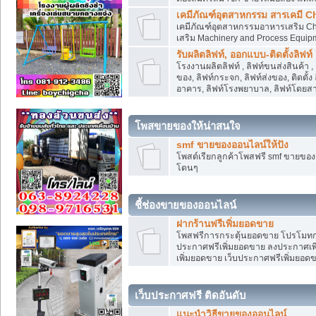
เคมีภัณฑ์อุตสาหกรรม สารเคมี C
เคมีภัณฑ์อุตสาหกรรมอาหารเสริม Che
เสริม Machinery and Process Equip
รับผลิตลิฟท์, ออกแบบ-ติดตั้งลิฟท์
โรงงานผลิตลิฟท์ , ลิฟท์ขนส่งสินค้า 
ของ, ลิฟท์กระจก, ลิฟท์ส่งของ, ติดตั้
อาคาร, ลิฟท์โรงพยาบาล, ลิฟท์โดยสาร
โพสขายของให้น่าสนใจ
smf ขายของออนไลน์ให้ปัง
โพสต์เรียกลูกค้าโพสฟรี smf ขายขอ
โดนๆ
ชี้ช่องขายของออนไลน์
ฝากร้านฟรีเพิ่มยอดขาย
โพสฟรีการกระตุ้นยอดขาย โปรโมทก
ประกาศฟรีเพิ่มยอดขาย ลงประกาศเพิ
เพิ่มยอดขาย เว็บประกาศฟรีเพิ่มยอด
เว็บประกาศฟรี ติดอันดับ
แนะนำวิธีขายของออนไลน์