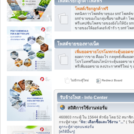
โพสต์เรียกลูกค้าโพสฟรี
โพสต์เรียกลูกค้าฟรี
ทคนิคการโพสต์ขายของ smf โพสต์ข
smf ขายของในกลุ่มซื้อขายสินค้า โ
ฟรีแคปชั่นโพสขายของยังไงให้ปัง smf
ขายของให้ออร์เดอร์เข้ารัว ๆ smf โพส
โพสต์ขายของทางเน็ต
เพิ่มยอดขายโปรโมทกระตุ้นยอดข
ยอดการขาย คืออะไร กลยุทธ์เพิ่มย
โปรโมทฟรีออนไลน์กระตุ้นยอดขาย ป
ฟรีเพิ่มยอดขาย ลงประกาศฟรีใหม่ ๆ เ
ไม่มีกระทู้ใหม่
Redirect Board
รับจ้างโพส - Info Center
สถิติการใช้งานฟอรั่ม
460803 กระทู้ ใน 15644 หัวข้อ โดย 52 สมาชิก
กระทู้ล่าสุด:
"
Re: เลือกซื้อและใช้งาน "...
"
( วัน
ดูกระทู้ล่าสุดบนฟอรั่ม
[สถิติอื่นๆ]