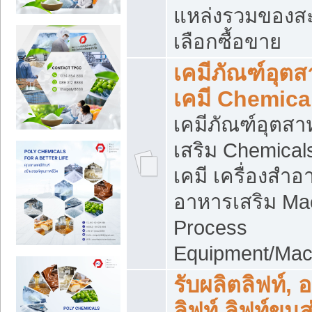
แหล่งรวมของส
เลือกซื้อขาย
เคมีภัณฑ์อุต
เคมี Chemica
เคมีภัณฑ์อุตส
เสริม Chemical
เคมี เครื่องสำอ
อาหารเสริม Ma
Process
Equipment/Mac
รับผลิตลิฟท์, 
ลิฟท์ ลิฟท์ขนส่