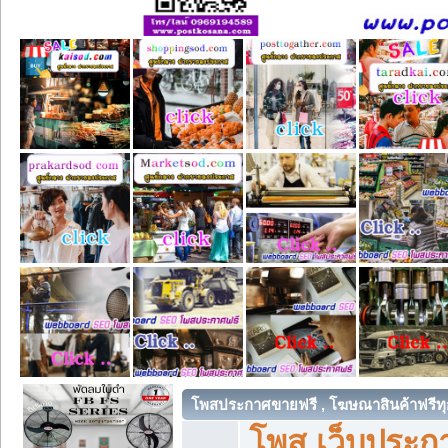
โพสประกาศขายฟรี , โฆษณาสินค้าฟรีทุ
โพส เว็บประกา