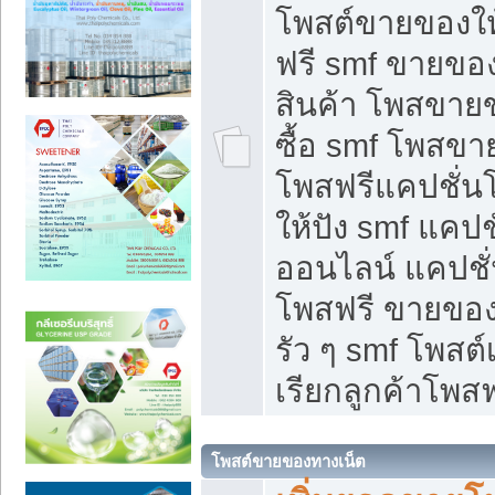
โพสต์ขายของใ
ฟรี smf ขายของ
สินค้า โพสขายข
ซื้อ smf โพสข
โพสฟรีแคปชั่น
ให้ปัง smf แคปช
ออนไลน์ แคปชั่
โพสฟรี ขายของใ
รัว ๆ smf โพสต์
เรียกลูกค้าโพสฟ
โพสต์ขายของทางเน็ต