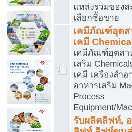
แหล่งรวมของส
เลือกซื้อขาย
เคมีภัณฑ์อุต
เคมี Chemica
เคมีภัณฑ์อุตส
เสริม Chemical
เคมี เครื่องสำอ
อาหารเสริม Ma
Process
Equipment/Mac
รับผลิตลิฟท์, 
ลิฟท์ ลิฟท์ขนส่