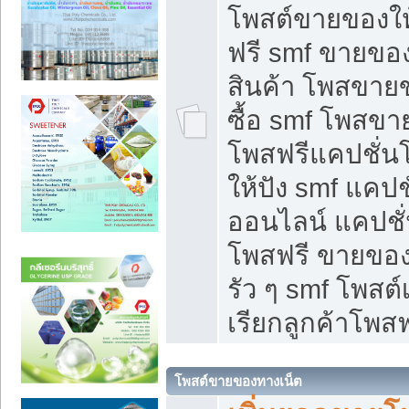
โพสต์ขายของใ
ฟรี smf ขายของ
สินค้า โพสขายข
ซื้อ smf โพสข
โพสฟรีแคปชั่น
ให้ปัง smf แคปช
ออนไลน์ แคปชั่
โพสฟรี ขายของใ
รัว ๆ smf โพสต์
เรียกลูกค้าโพสฟ
โพสต์ขายของทางเน็ต