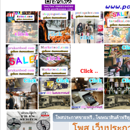
โพสประกาศขายฟรี , โฆษณาสินค้าฟรีทุ
โพส เว็บประกา