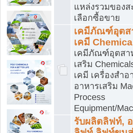
แหล่งรวมของส
เลือกซื้อขาย
เคมีภัณฑ์อุต
เคมี Chemica
เคมีภัณฑ์อุตส
เสริม Chemical
เคมี เครื่องสำอ
อาหารเสริม Ma
Process
Equipment/Mac
รับผลิตลิฟท์, 
ลิฟท์ ลิฟท์ขนส่