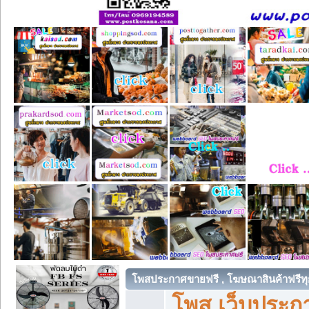
โพสประกาศขายฟรี , โฆษณาสินค้าฟรีทุ
โพส เว็บประกา