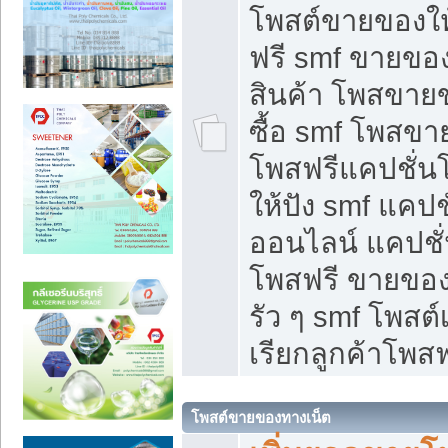
โพสต์ขายของใ
ฟรี smf ขายของ
สินค้า โพสขายข
ซื้อ smf โพสข
โพสฟรีแคปชั่น
ให้ปัง smf แคปช
ออนไลน์ แคปชั่
โพสฟรี ขายของใ
รัว ๆ smf โพสต์
เรียกลูกค้าโพสฟ
โพสต์ขายของทางเน็ต