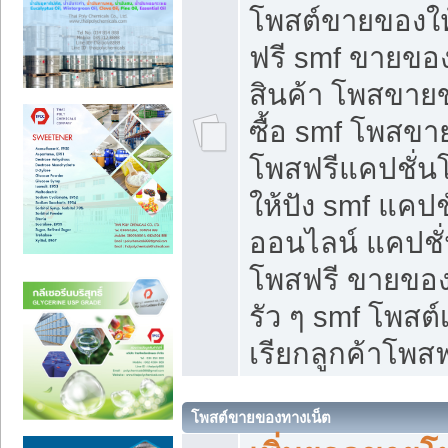
โพสต์ขายของใ
ฟรี smf ขายของ
สินค้า โพสขายข
ซื้อ smf โพสข
โพสฟรีแคปชั่น
ให้ปัง smf แคปช
ออนไลน์ แคปชั่
โพสฟรี ขายของใ
รัว ๆ smf โพสต์
เรียกลูกค้าโพสฟ
โพสต์ขายของทางเน็ต