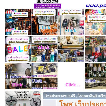
โพสประกาศขายฟรี , โฆษณาสินค้าฟรีทุ
โพส เว็บประกา