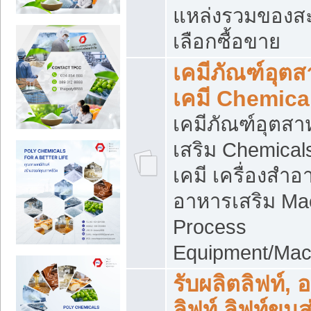
แหล่งรวมของส
เลือกซื้อขาย
เคมีภัณฑ์อุต
เคมี Chemica
เคมีภัณฑ์อุตส
เสริม Chemical
เคมี เครื่องสำอ
อาหารเสริม Ma
Process
Equipment/Mac
รับผลิตลิฟท์, 
ลิฟท์ ลิฟท์ขนส่