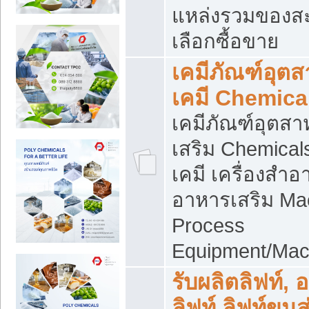
แหล่งรวมของส
เลือกซื้อขาย
เคมีภัณฑ์อุต
เคมี Chemica
เคมีภัณฑ์อุตส
เสริม Chemical
เคมี เครื่องสำอ
อาหารเสริม Ma
Process
Equipment/Mac
รับผลิตลิฟท์, 
ลิฟท์ ลิฟท์ขนส่