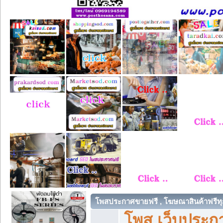
โพสประกาศขายฟรี , โฆษณาสินค้าฟรีทุ
โพส เว็บประกา