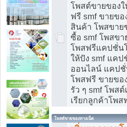
โพสต์ขายของใ
ฟรี smf ขายของ
สินค้า โพสขายข
ซื้อ smf โพสข
โพสฟรีแคปชั่น
ให้ปัง smf แคปช
ออนไลน์ แคปชั่
โพสฟรี ขายของใ
รัว ๆ smf โพสต์
เรียกลูกค้าโพสฟ
โพสต์ขายของทางเน็ต