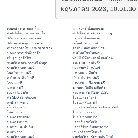
พฤษภาคม 2026, 10:01:30 
กลยุทธ์การหาลูกค้าใหม่
หากลยุทธ์เพิ่มยอดขาย
ทํายังไงให้ขายของดี ออนไลน์
ทําไงให้ลูกค้าเข้าร้านเยอะ ๆ
วิธีการหาลูกค้าของ sale
กลยุทธ์เพิ่มยอดขาย
วิธีหาลูกค้ากลุ่มเป้าหมาย
เคล็ดลับขายของดี
การหาลูกค้าใหม่ รักษาลูกค้าเก่า
ค้าขายไม่ดีทำอย่างไรดี
ช่องทางการเข้าถึงลูกค้า
งานโพสโปรโมทงาน
เพิ่มฐานลูกค้าใหม่
ทํายังไงให้ขายของดี ออนไลน์
รวมเว็บลงประกาศฟรี ล่าสุด
รวม SMFขายสินค้า
รวมเว็บประกาศฟรี
ประกาศฟรีออนไลน์
โพสต์ขายของฟรี
ลงประกาศ สินค้า
ลงโฆษณาสินค้าฟรี
เว็บบอร์ด โพสต์ฟรี
โฆษณาฟรี
ลงประกาศ ซื้อ-ขาย ฟรี
ประกาศฟรี
ชุมชนคนไอทีขายสินค้า
เว็บฟรีไม่จำกัด
ลงประกาศฟรีใหม่ๆ 2023
ทำ SEO ติด Google
โปรโมทธุรกิจฟรี
ลงประกาศขาย
โปรโมทสินค้าฟรี
เว็บฟรียอดนิยม
แจกฟรี รายชื่อเว็บลงประกาศฟรี
โพสโฆษณา
โปรโมท Social
ประกาศขายของ
โปรโมท youtube
ประกาศหางาน
แจกฟรี รายชื่อเว็บ
บริการ แนะนำเว็บ
แจกฟรีโพสเว็บบอร์ดsmf
ลงประกาศ
เว็บบอร์ดsmfโพสฟรี
รวมเว็บประกาศฟรี
รายชื่อเว็บบอร์ดขายสินค้าฟรี