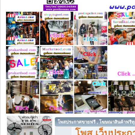
โพสประกาศขายฟรี , โฆษณาสินค้าฟรีทุ
โพส เว็บประกา