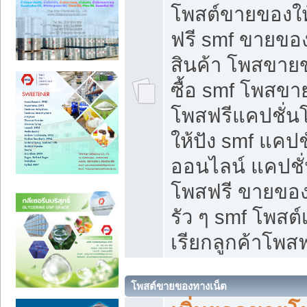
โพสต์ขายของใ
ฟรี smf ขายของ
สินค้า โพสขายข
ซื้อ smf โพสข
โพสฟรีแคปชั่น
ให้ปัง smf แคปช
ออนไลน์ แคปชั่
โพสฟรี ขายของใ
รัว ๆ smf โพสต์
เรียกลูกค้าโพสฟ
โพสต์ขายของทางเน็ต