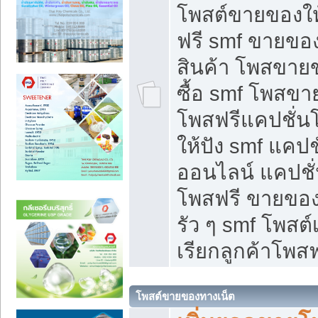
โพสต์ขายของใ
ฟรี smf ขายของ
สินค้า โพสขายข
ซื้อ smf โพสข
โพสฟรีแคปชั่น
ให้ปัง smf แคปช
ออนไลน์ แคปชั่
โพสฟรี ขายของใ
รัว ๆ smf โพสต์
เรียกลูกค้าโพสฟ
โพสต์ขายของทางเน็ต