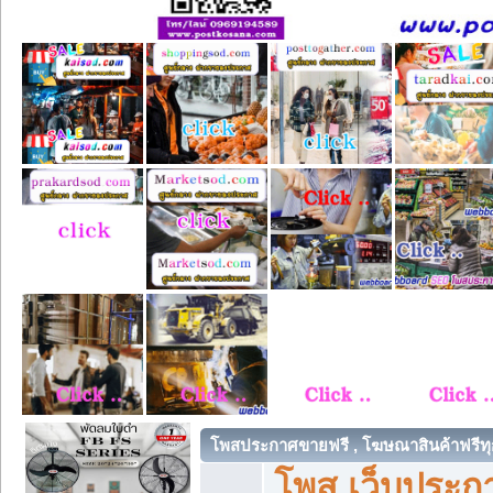
โพสประกาศขายฟรี , โฆษณาสินค้าฟรีทุ
โพส เว็บประกา