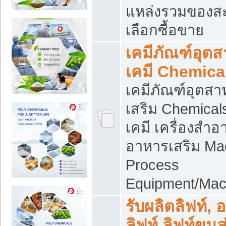
แหล่งรวมของส
เลือกซื้อขาย
เคมีภัณฑ์อุต
เคมี Chemica
เคมีภัณฑ์อุตส
เสริม Chemical
เคมี เครื่องสำอ
อาหารเสริม Ma
Process
Equipment/Mac
รับผลิตลิฟท์, 
ลิฟท์ ลิฟท์ขนส่