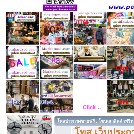
โพสประกาศขายฟรี , โฆษณาสินค้าฟรีทุ
โพส เว็บประกา