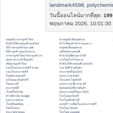
landmark4598
,
polychemi
วันนี้ออนไลน์มากที่สุด:
199
พฤษภาคม 2026, 10:01:30 
กลยุทธ์การหาลูกค้าใหม่
หากลยุทธ์เพิ่มยอดขาย
ทํายังไงให้ขายของดี ออนไลน์
ทําไงให้ลูกค้าเข้าร้านเยอะ ๆ
วิธีการหาลูกค้าของ sale
กลยุทธ์เพิ่มยอดขาย
วิธีหาลูกค้ากลุ่มเป้าหมาย
เคล็ดลับขายของดี
การหาลูกค้าใหม่ รักษาลูกค้าเก่า
ค้าขายไม่ดีทำอย่างไรดี
ช่องทางการเข้าถึงลูกค้า
งานโพสโปรโมทงาน
เพิ่มฐานลูกค้าใหม่
ทํายังไงให้ขายของดี ออนไลน์
รวมเว็บลงประกาศฟรี ล่าสุด
รวม SMFขายสินค้า
รวมเว็บประกาศฟรี
ประกาศฟรีออนไลน์
โพสต์ขายของฟรี
ลงประกาศ สินค้า
ลงโฆษณาสินค้าฟรี
เว็บบอร์ด โพสต์ฟรี
โฆษณาฟรี
ลงประกาศ ซื้อ-ขาย ฟรี
ประกาศฟรี
ชุมชนคนไอทีขายสินค้า
เว็บฟรีไม่จำกัด
ลงประกาศฟรีใหม่ๆ 2023
ทำ SEO ติด Google
โปรโมทธุรกิจฟรี
ลงประกาศขาย
โปรโมทสินค้าฟรี
เว็บฟรียอดนิยม
แจกฟรี รายชื่อเว็บลงประกาศฟรี
โพสโฆษณา
โปรโมท Social
ประกาศขายของ
โปรโมท youtube