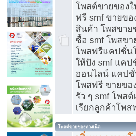
โพสต์ขายของใ
ฟรี smf ขายของ
สินค้า โพสขายข
ซื้อ smf โพสข
โพสฟรีแคปชั่น
ให้ปัง smf แคปช
ออนไลน์ แคปชั่
โพสฟรี ขายของใ
รัว ๆ smf โพสต์
เรียกลูกค้าโพสฟ
โพสต์ขายของทางเน็ต