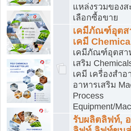
แหล่งรวมของส
เลือกซื้อขาย
เคมีภัณฑ์อุต
เคมี Chemica
เคมีภัณฑ์อุตส
เสริม Chemical
เคมี เครื่องสำอ
อาหารเสริม Ma
Process
Equipment/Mac
รับผลิตลิฟท์, 
ลิฟท์ ลิฟท์ขนส่