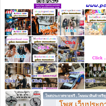
โพสประกาศขายฟรี , โฆษณาสินค้าฟรีทุ
โพส เว็บประกา