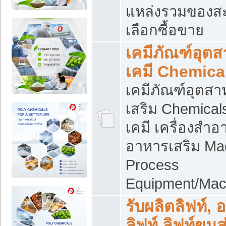
แหล่งรวมของส
เลือกซื้อขาย
เคมีภัณฑ์อุต
เคมี Chemica
เคมีภัณฑ์อุตส
เสริม Chemical
เคมี เครื่องสำอ
อาหารเสริม Ma
Process
Equipment/Mac
รับผลิตลิฟท์, 
ลิฟท์ ลิฟท์ขนส่