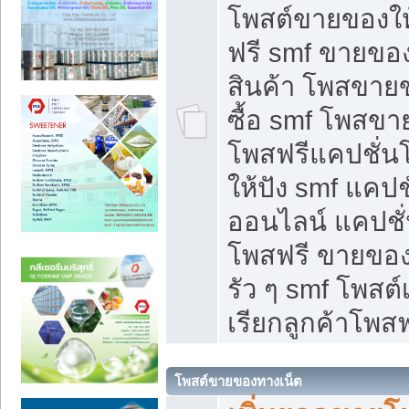
โพสต์ขายของใ
ฟรี smf ขายของ
สินค้า โพสขายข
ซื้อ smf โพสข
โพสฟรีแคปชั่น
ให้ปัง smf แคปช
ออนไลน์ แคปชั่
โพสฟรี ขายของใ
รัว ๆ smf โพสต์
เรียกลูกค้าโพสฟ
โพสต์ขายของทางเน็ต