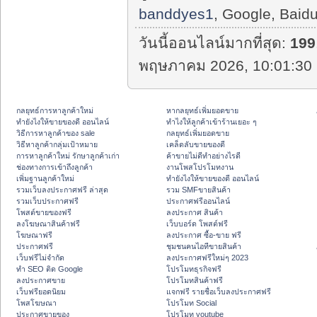
banddyes1
, Google, Baidu
วันนี้ออนไลน์มากที่สุด:
199
พฤษภาคม 2026, 10:01:30 
กลยุทธ์การหาลูกค้าใหม่
หากลยุทธ์เพิ่มยอดขาย
ทํายังไงให้ขายของดี ออนไลน์
ทําไงให้ลูกค้าเข้าร้านเยอะ ๆ
วิธีการหาลูกค้าของ sale
กลยุทธ์เพิ่มยอดขาย
วิธีหาลูกค้ากลุ่มเป้าหมาย
เคล็ดลับขายของดี
การหาลูกค้าใหม่ รักษาลูกค้าเก่า
ค้าขายไม่ดีทำอย่างไรดี
ช่องทางการเข้าถึงลูกค้า
งานโพสโปรโมทงาน
เพิ่มฐานลูกค้าใหม่
ทํายังไงให้ขายของดี ออนไลน์
รวมเว็บลงประกาศฟรี ล่าสุด
รวม SMFขายสินค้า
รวมเว็บประกาศฟรี
ประกาศฟรีออนไลน์
โพสต์ขายของฟรี
ลงประกาศ สินค้า
ลงโฆษณาสินค้าฟรี
เว็บบอร์ด โพสต์ฟรี
โฆษณาฟรี
ลงประกาศ ซื้อ-ขาย ฟรี
ประกาศฟรี
ชุมชนคนไอทีขายสินค้า
เว็บฟรีไม่จำกัด
ลงประกาศฟรีใหม่ๆ 2023
ทำ SEO ติด Google
โปรโมทธุรกิจฟรี
ลงประกาศขาย
โปรโมทสินค้าฟรี
เว็บฟรียอดนิยม
แจกฟรี รายชื่อเว็บลงประกาศฟรี
โพสโฆษณา
โปรโมท Social
ประกาศขายของ
โปรโมท youtube