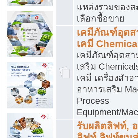
แหล่งรวมของส
เลือกซื้อขาย
เคมีภัณฑ์อุต
เคมี Chemica
เคมีภัณฑ์อุตส
เสริม Chemical
เคมี เครื่องสำอ
อาหารเสริม Ma
Process
Equipment/Mac
รับผลิตลิฟท์, 
ลิฟท์ ลิฟท์ขนส่