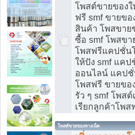
โพสต์ขายของใ
ฟรี smf ขายของ
สินค้า โพสขายข
ซื้อ smf โพสข
โพสฟรีแคปชั่น
ให้ปัง smf แคปช
ออนไลน์ แคปชั่
โพสฟรี ขายของใ
รัว ๆ smf โพสต์
เรียกลูกค้าโพสฟ
โพสต์ขายของทางเน็ต