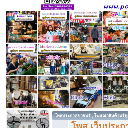
โพสประกาศขายฟรี , โฆษณาสินค้าฟรีทุ
โพส เว็บประกา