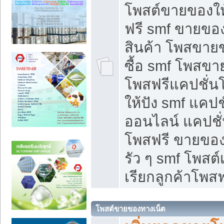
โพสต์ขายของใ
ฟรี smf ขายของ
สินค้า โพสขายข
ซื้อ smf โพสข
โพสฟรีแคปชั่น
ให้ปัง smf แคปช
ออนไลน์ แคปชั่
โพสฟรี ขายของใ
รัว ๆ smf โพสต์
เรียกลูกค้าโพสฟ
โพสต์ขายของทางเน็ต