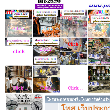
โพสประกาศขายฟรี , โฆษณาสินค้าฟรีทุ
โพส เว็บประกา