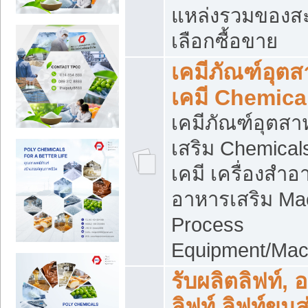
แหล่งรวมของส
เลือกซื้อขาย
เคมีภัณฑ์อุต
เคมี Chemica
เคมีภัณฑ์อุตส
เสริม Chemical
เคมี เครื่องสำอ
อาหารเสริม Ma
Process
Equipment/Mac
รับผลิตลิฟท์, 
ลิฟท์ ลิฟท์ขนส่