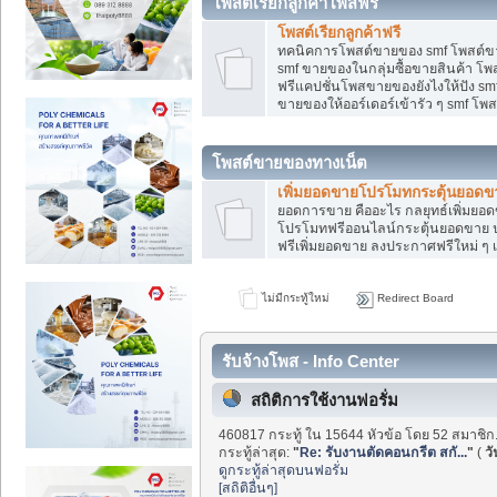
โพสต์เรียกลูกค้าโพสฟรี
โพสต์เรียกลูกค้าฟรี
ทคนิคการโพสต์ขายของ smf โพสต์ข
smf ขายของในกลุ่มซื้อขายสินค้า โ
ฟรีแคปชั่นโพสขายของยังไงให้ปัง smf
ขายของให้ออร์เดอร์เข้ารัว ๆ smf โพส
โพสต์ขายของทางเน็ต
เพิ่มยอดขายโปรโมทกระตุ้นยอดข
ยอดการขาย คืออะไร กลยุทธ์เพิ่มย
โปรโมทฟรีออนไลน์กระตุ้นยอดขาย ป
ฟรีเพิ่มยอดขาย ลงประกาศฟรีใหม่ ๆ เ
ไม่มีกระทู้ใหม่
Redirect Board
รับจ้างโพส - Info Center
สถิติการใช้งานฟอรั่ม
460817 กระทู้ ใน 15644 หัวข้อ โดย 52 สมาชิก
กระทู้ล่าสุด:
"
Re: รับงานตัดคอนกรีต สกั...
"
(
วั
ดูกระทู้ล่าสุดบนฟอรั่ม
[สถิติอื่นๆ]