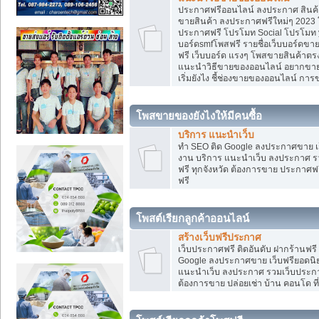
ประกาศฟรีออนไลน์ ลงประกาศ สินค้า 
ขายสินค้า ลงประกาศฟรีใหม่ๆ 2023 โ
ประกาศฟรี โปรโมท Social โปรโมท yo
บอร์ดsmfโพสฟรี รายชื่อเว็บบอร์ดขาย
ฟรี เว็บบอร์ด แรงๆ โพสขายสินค้าต
แนะนำวิธีขายของออนไลน์ อยากขาย
เริ่มยังไง ชี้ช่องขายของออนไลน์ ก
โพสขายของยังไงให้มีคนซื้อ
บริการ แนะนำเว็บ
ทำ SEO ติด Google ลงประกาศขาย
งาน บริการ แนะนำเว็บ ลงประกาศ รว
ฟรี ทุกจังหวัด ต้องการขาย ประกาศฟรี
ฟรี
โพสต์เรียกลูกค้าออนไลน์
สร้างเว็บฟรีประกาศ
เว็บประกาศฟรี ติดอันดับ ฝากร้านฟรี
Google ลงประกาศขาย เว็บฟรียอด
แนะนำเว็บ ลงประกาศ รวมเว็บประกาศฟ
ต้องการขาย ปล่อยเช่า บ้าน คอนโด ที