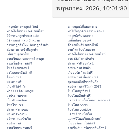
พฤษภาคม 2026, 10:01:30 
กลยุทธ์การหาลูกค้าใหม่
หากลยุทธ์เพิ่มยอดขาย
ทํายังไงให้ขายของดี ออนไลน์
ทําไงให้ลูกค้าเข้าร้านเยอะ ๆ
วิธีการหาลูกค้าของ sale
กลยุทธ์เพิ่มยอดขาย
วิธีหาลูกค้ากลุ่มเป้าหมาย
เคล็ดลับขายของดี
การหาลูกค้าใหม่ รักษาลูกค้าเก่า
ค้าขายไม่ดีทำอย่างไรดี
ช่องทางการเข้าถึงลูกค้า
งานโพสโปรโมทงาน
เพิ่มฐานลูกค้าใหม่
ทํายังไงให้ขายของดี ออนไลน์
รวมเว็บลงประกาศฟรี ล่าสุด
รวม SMFขายสินค้า
รวมเว็บประกาศฟรี
ประกาศฟรีออนไลน์
โพสต์ขายของฟรี
ลงประกาศ สินค้า
ลงโฆษณาสินค้าฟรี
เว็บบอร์ด โพสต์ฟรี
โฆษณาฟรี
ลงประกาศ ซื้อ-ขาย ฟรี
ประกาศฟรี
ชุมชนคนไอทีขายสินค้า
เว็บฟรีไม่จำกัด
ลงประกาศฟรีใหม่ๆ 2023
ทำ SEO ติด Google
โปรโมทธุรกิจฟรี
ลงประกาศขาย
โปรโมทสินค้าฟรี
เว็บฟรียอดนิยม
แจกฟรี รายชื่อเว็บลงประกาศฟรี
โพสโฆษณา
โปรโมท Social
ประกาศขายของ
โปรโมท youtube
ประกาศหางาน
แจกฟรี รายชื่อเว็บ
บริการ แนะนำเว็บ
แจกฟรีโพสเว็บบอร์ดsmf
ลงประกาศ
เว็บบอร์ดsmfโพสฟรี
รวมเว็บประกาศฟรี
รายชื่อเว็บบอร์ดขายสินค้าฟรี