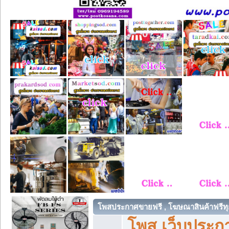
โพสประกาศขายฟรี , โฆษณาสินค้าฟรีทุ
โพส เว็บประกา