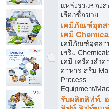
แหล่งรวมของส
เลือกซื้อขาย
เคมีภัณฑ์อุต
เคมี Chemica
เคมีภัณฑ์อุตส
เสริม Chemical
เคมี เครื่องสำอ
อาหารเสริม Ma
Process
Equipment/Mac
รับผลิตลิฟท์, 
ลิฟท์ ลิฟท์ขนส่