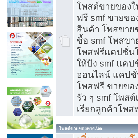
โพสต์ขายของใ
ฟรี smf ขายของ
สินค้า โพสขายข
ซื้อ smf โพสข
โพสฟรีแคปชั่น
ให้ปัง smf แคปช
ออนไลน์ แคปชั่
โพสฟรี ขายของใ
รัว ๆ smf โพสต์
เรียกลูกค้าโพสฟ
โพสต์ขายของทางเน็ต