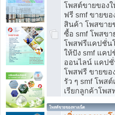
โพสต์ขายของใ
ฟรี smf ขายของ
สินค้า โพสขายข
ซื้อ smf โพสข
โพสฟรีแคปชั่น
ให้ปัง smf แคปช
ออนไลน์ แคปชั่
โพสฟรี ขายของใ
รัว ๆ smf โพสต์
เรียกลูกค้าโพสฟ
โพสต์ขายของทางเน็ต