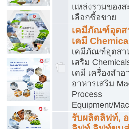
แหล่งรวมของส
เลือกซื้อขาย
เคมีภัณฑ์อุต
เคมี Chemica
เคมีภัณฑ์อุตส
เสริม Chemical
เคมี เครื่องสำอ
อาหารเสริม Ma
Process
Equipment/Mac
รับผลิตลิฟท์, 
ลิฟท์ ลิฟท์ขนส่