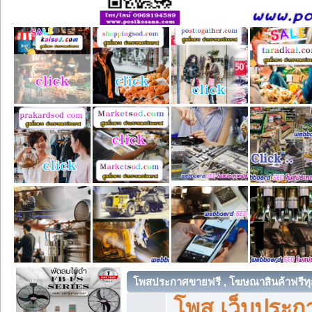
โพสประกาศขายฟรี , โฆษณาสินค้าฟรีทุ
โพส เว็บประกา