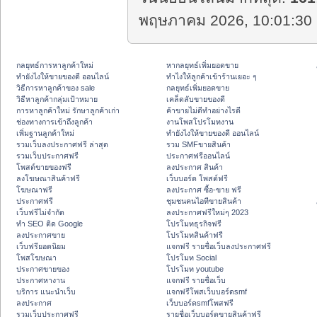
พฤษภาคม 2026, 10:01:30 
กลยุทธ์การหาลูกค้าใหม่
หากลยุทธ์เพิ่มยอดขาย
ทํายังไงให้ขายของดี ออนไลน์
ทําไงให้ลูกค้าเข้าร้านเยอะ ๆ
วิธีการหาลูกค้าของ sale
กลยุทธ์เพิ่มยอดขาย
วิธีหาลูกค้ากลุ่มเป้าหมาย
เคล็ดลับขายของดี
การหาลูกค้าใหม่ รักษาลูกค้าเก่า
ค้าขายไม่ดีทำอย่างไรดี
ช่องทางการเข้าถึงลูกค้า
งานโพสโปรโมทงาน
เพิ่มฐานลูกค้าใหม่
ทํายังไงให้ขายของดี ออนไลน์
รวมเว็บลงประกาศฟรี ล่าสุด
รวม SMFขายสินค้า
รวมเว็บประกาศฟรี
ประกาศฟรีออนไลน์
โพสต์ขายของฟรี
ลงประกาศ สินค้า
ลงโฆษณาสินค้าฟรี
เว็บบอร์ด โพสต์ฟรี
โฆษณาฟรี
ลงประกาศ ซื้อ-ขาย ฟรี
ประกาศฟรี
ชุมชนคนไอทีขายสินค้า
เว็บฟรีไม่จำกัด
ลงประกาศฟรีใหม่ๆ 2023
ทำ SEO ติด Google
โปรโมทธุรกิจฟรี
ลงประกาศขาย
โปรโมทสินค้าฟรี
เว็บฟรียอดนิยม
แจกฟรี รายชื่อเว็บลงประกาศฟรี
โพสโฆษณา
โปรโมท Social
ประกาศขายของ
โปรโมท youtube
ประกาศหางาน
แจกฟรี รายชื่อเว็บ
บริการ แนะนำเว็บ
แจกฟรีโพสเว็บบอร์ดsmf
ลงประกาศ
เว็บบอร์ดsmfโพสฟรี
รวมเว็บประกาศฟรี
รายชื่อเว็บบอร์ดขายสินค้าฟรี