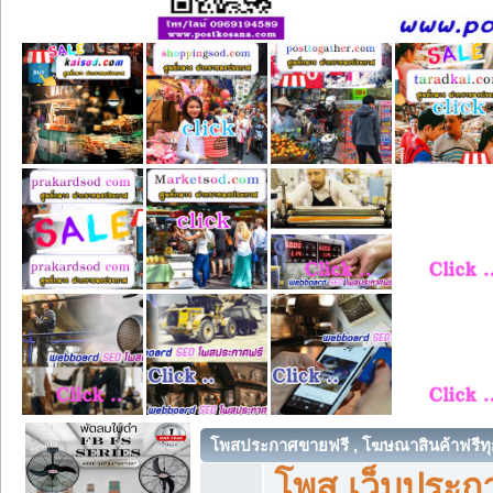
โพสประกาศขายฟรี , โฆษณาสินค้าฟรีทุ
โพส เว็บประกา