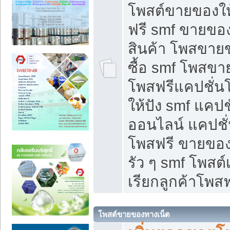
โพสต์ขายของใ
ฟรี smf ขายของ
สินค้า โพสขายข
ซื้อ smf โพสข
โพสฟรีแคปชั่น
ให้ปัง smf แคปช
ออนไลน์ แคปชั่
โพสฟรี ขายของใ
รัว ๆ smf โพสต์
เรียกลูกค้าโพสฟ
โพสต์ขายของทางเน็ต