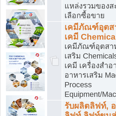
แหล่งรวมของส
เลือกซื้อขาย
เคมีภัณฑ์อุต
เคมี Chemica
เคมีภัณฑ์อุตส
เสริม Chemical
เคมี เครื่องสำอ
อาหารเสริม Ma
Process
Equipment/Mac
รับผลิตลิฟท์, 
ลิฟท์ ลิฟท์ขนส่