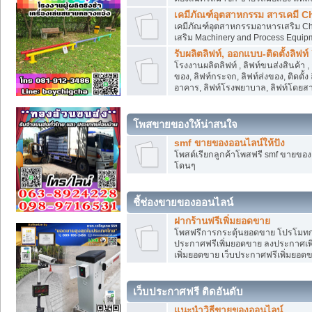
เคมีภัณฑ์อุตสาหกรรม สารเคมี C
เคมีภัณฑ์อุตสาหกรรมอาหารเสริม Che
เสริม Machinery and Process Equip
รับผลิตลิฟท์, ออกแบบ-ติดตั้งลิฟท์
โรงงานผลิตลิฟท์ , ลิฟท์ขนส่งสินค้า 
ของ, ลิฟท์กระจก, ลิฟท์ส่งของ, ติดตั้
อาคาร, ลิฟท์โรงพยาบาล, ลิฟท์โดยสาร
โพสขายของให้น่าสนใจ
smf ขายของออนไลน์ให้ปัง
โพสต์เรียกลูกค้าโพสฟรี smf ขายขอ
โดนๆ
ชี้ช่องขายของออนไลน์
ฝากร้านฟรีเพิ่มยอดขาย
โพสฟรีการกระตุ้นยอดขาย โปรโมทก
ประกาศฟรีเพิ่มยอดขาย ลงประกาศเพิ
เพิ่มยอดขาย เว็บประกาศฟรีเพิ่มยอด
เว็บประกาศฟรี ติดอันดับ
แนะนำวิธีขายของออนไลน์