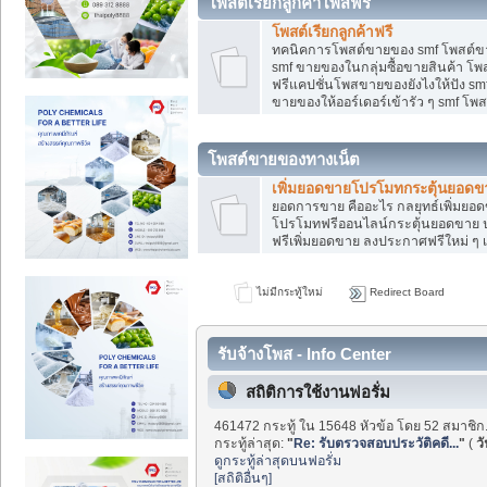
โพสต์เรียกลูกค้าโพสฟรี
โพสต์เรียกลูกค้าฟรี
ทคนิคการโพสต์ขายของ smf โพสต์ข
smf ขายของในกลุ่มซื้อขายสินค้า โ
ฟรีแคปชั่นโพสขายของยังไงให้ปัง smf
ขายของให้ออร์เดอร์เข้ารัว ๆ smf โพส
โพสต์ขายของทางเน็ต
เพิ่มยอดขายโปรโมทกระตุ้นยอดข
ยอดการขาย คืออะไร กลยุทธ์เพิ่มย
โปรโมทฟรีออนไลน์กระตุ้นยอดขาย ป
ฟรีเพิ่มยอดขาย ลงประกาศฟรีใหม่ ๆ เ
ไม่มีกระทู้ใหม่
Redirect Board
รับจ้างโพส - Info Center
สถิติการใช้งานฟอรั่ม
461472 กระทู้ ใน 15648 หัวข้อ โดย 52 สมาชิก
กระทู้ล่าสุด:
"
Re: รับตรวจสอบประวัติคดี...
"
(
วั
ดูกระทู้ล่าสุดบนฟอรั่ม
[สถิติอื่นๆ]